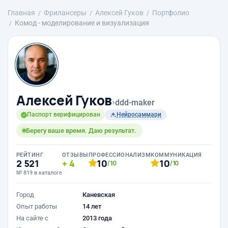
Главная
Фрилансеры
Алексей Гуков
Портфолио
Комод - моделирование и визуализация
Алексей Гуков
›
ddd-maker
Паспорт верифицирован
Нейросаммари
Берегу ваше время. Даю результат.
РЕЙТИНГ
ОТЗЫВЫ
ПРОФЕССИОНАЛИЗМ
КОММУНИКАЦИЯ
2 521
4
10
10
/10
/10
№ 819 в каталоге
Город
Каневская
Опыт работы
14 лет
На сайте с
2013 года