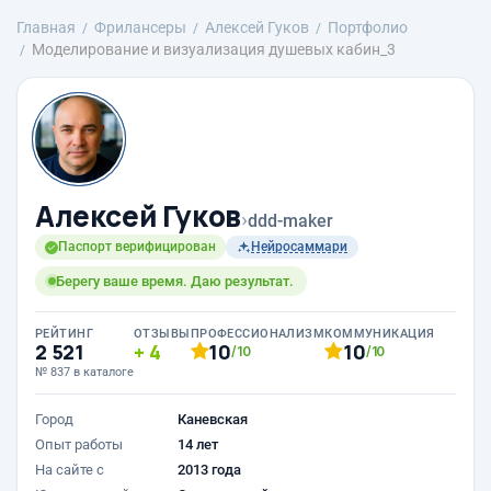
Главная
Фрилансеры
Алексей Гуков
Портфолио
Моделирование и визуализация душевых кабин_3
Алексей Гуков
›
ddd-maker
Паспорт верифицирован
Нейросаммари
Берегу ваше время. Даю результат.
РЕЙТИНГ
ОТЗЫВЫ
ПРОФЕССИОНАЛИЗМ
КОММУНИКАЦИЯ
2 521
4
10
10
/10
/10
№ 837 в каталоге
Город
Каневская
Опыт работы
14 лет
На сайте с
2013 года