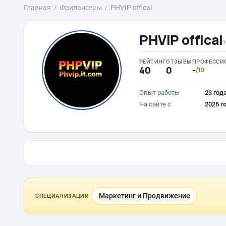
Главная
Фрилансеры
PHVIP offical
PHVIP offical
›
РЕЙТИНГ
ОТЗЫВЫ
ПРОФЕССИ
40
0
-
/10
Опыт работы
23 год
На сайте с
2026 г
Маркетинг и Продвижение
СПЕЦИАЛИЗАЦИИ