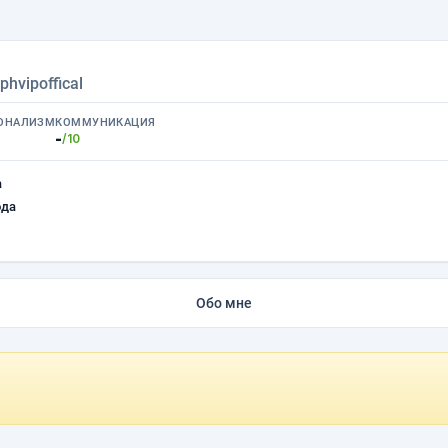
phvipoffical
ОНАЛИЗМ
КОММУНИКАЦИЯ
-
/10
а
ода
Обо мне