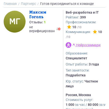
Главная
Партнерс
Готов присоединиться к команде
Максим
Веб-разработка и IT
Гоголь
Рейтинг:
399
Отзывы:
1
Профессионализм:
не
10
верифицирован
Коммуникация:
10
Нейросаммари
Образование:
Cпециалитет
Опыт работы:
3 года
Тип занятости:
Подработка
Юр. статус:
Частное
лицо
Россия, Москва
Стоимость услуг:
1 000
за час /
80 000
за ме