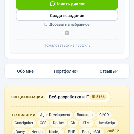
Начать диалог
Создать задание
Добавить в избранное
Пожаловаться на профиль
Обо мне
Портфолио
Отзывы
25
2
Веб-разработка и IT
№ 5166
СПЕЦИАЛИЗАЦИИ
Agile Development
Bootstrap
CI/CD
ТЕХНОЛОГИИ
CodeIgniter
CSS
Docker
Git
HTML
JavaScript
ещё 12
jQuery
Next.js
Node.js
PHP
PostgreSQL