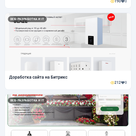
190
0
ВЕБ-РАЗРАБОТКА И IT
Доработка сайта на Битрикс
212
0
ВЕБ-РАЗРАБОТКА И IT