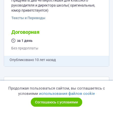
Придумать два четверостишья для классного
руководителя и директора школы( оригинальные,
юмор приветствуется)
Тексты и Переводы
Договорная
за 1 день
Без предоплаты
Опубликовано
10 лет назад
Разработка буклета
Продолжая пользоваться сайтом, вы соглашаетесь с
Есть буклет в отсканированном виде, необходимо
условиями
использования файлов cookie
разработать новый буклет, максимально
приближенный по стилю к отсканированному , но с
Соглашаюсь с условиями
новыми текстами, фото, логотипом.
Дизайн и Брендинг