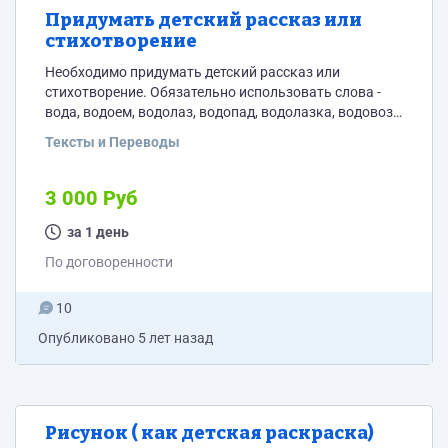
Придумать детский рассказ или
стихотворение
Необходимо придумать детский рассказ или
стихотворение. Обязательно использовать слова -
вода, водоем, водолаз, водопад, водолазка, водовоз,
водяной, водомерка, водоворот, водопой, подводная
Тексты и Переводы
лодка. Юмор приветствуется. Объем небольшой ( не
более а4 при шрифте 14 , расстояние 1,5 между строк)
3 000 Руб
за 1 день
По договоренности
10
Опубликовано
5 лет назад
Рисунок ( как детская раскраска)