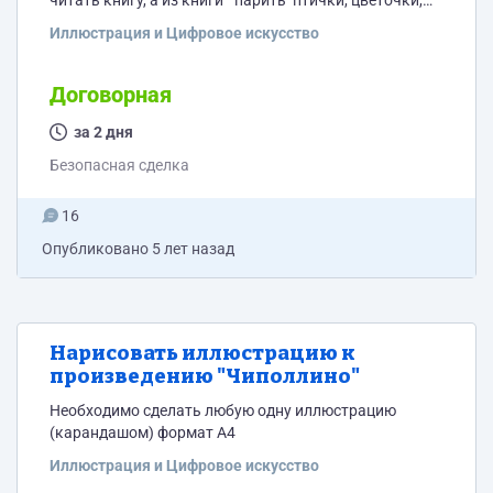
читать книгу, а из книги " парить" птички, цветочки,
что угодно, в эти парящие фигурки будет потом
Иллюстрация и Цифровое искусство
вклеиваться текст). Рисунок должен напоминать
рисунок акварелью. В приложении рисунок, как
образец.
Договорная
за 2 дня
Безопасная сделка
16
Опубликовано
5 лет назад
Нарисовать иллюстрацию к
произведению "Чиполлино"
Необходимо сделать любую одну иллюстрацию
(карандашом) формат А4
Иллюстрация и Цифровое искусство