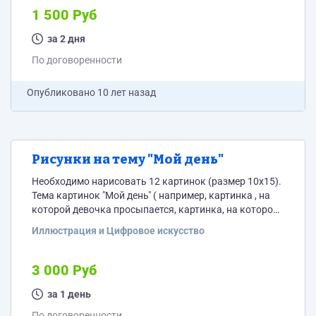
1 500 Руб
за 2 дня
По договоренности
Опубликовано
10 лет назад
Рисунки на тему "Мой день"
Необходимо нарисовать 12 картинок (размер 10х15).
Тема картинок "Мой день" ( например, картинка , на
которой девочка просыпается, картинка, на которой
девочка заправляет постель и т.д.) темы картинок
Иллюстрация и Цифровое искусство
предоставлю. На каждой картинке необходимо
изобразить девочку 9 лет, с длинными темно русыми
волосами, стройную
3 000 Руб
за 1 день
По договоренности