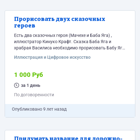
Прорисовать двух сказочных
героев
Есть два сказочных героя (Мачехе и Баба Яга) ,
иллюстратор Кинуко Крафт. Сказка Баба Яга и
храбрая Василиса необходимо прорисовать Бабу Ягу
во весь рост на листе а4 (высота 20 см) и Мачеху .
Иллюстрация и Цифровое искусство
1 000 Руб
за 1 день
По договоренности
Опубликовано
9 лет назад
Придумать название для дорожно-