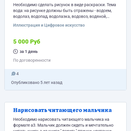
Необходимо сделать рисунок в виде раскраски. Тема
вода: на рисунке должны быть отражены - водоем,
водолаз, водопад, водолазка, водовоз, водяной,
водомерка, водопровод, водоворот, водопой. Все эти
Иллюстрация и Цифровое искусство
слова попытаться объединить в единую композицию.
Элементы юмора приветствуются. Формат А3
5 000 Руб
за 1 день
По договоренности
4
Опубликовано
5 лет назад
Нарисовать читающего мальчика
Необходимо нарисовать читающего мальчика на
формате а3. Мальчик должен сидеть и мечтательно