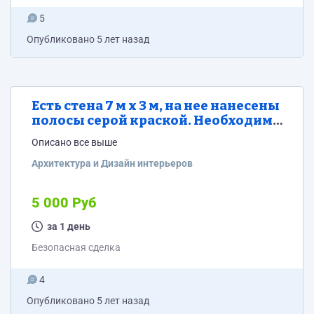
5
Опубликовано
5 лет назад
Есть стена 7 м х 3 м, на нее нанесены
полосы серой краской. Необходимо
в диапозоне оттенков серого (как
Описано все выше
на фото) предложить интересную и
простую комбинацию. Пока
Архитектура и Дизайн интерьеров
достаточно скучно выглядит .
Предложить 3 варианта
5 000 Руб
за 1 день
Безопасная сделка
4
Опубликовано
5 лет назад