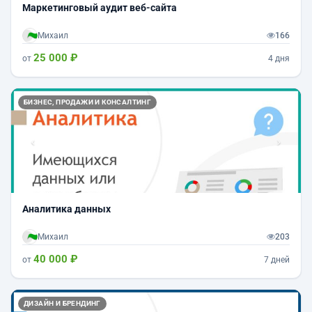
Маркетинговый аудит веб-сайта
Михаил
166
25 000 ₽
от
4 дня
Назад
Впер
БИЗНЕС, ПРОДАЖИ И КОНСАЛТИНГ
Аналитика данных
Михаил
203
40 000 ₽
от
7 дней
Назад
Впер
ДИЗАЙН И БРЕНДИНГ