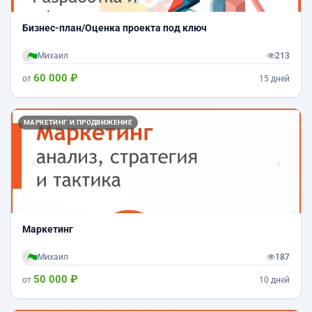
Бизнес-план/Оценка проекта под ключ
Михаил
213
60 000 ₽
от
15 дней
Назад
Впер
МАРКЕТИНГ И ПРОДВИЖЕНИЕ
Маркетинг
Михаил
187
50 000 ₽
от
10 дней