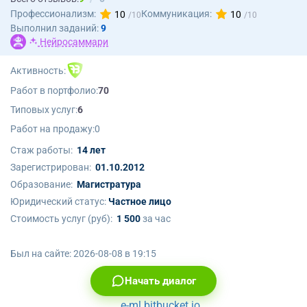
Профессионализм:
Коммуникация:
10
10
Выполнил заданий:
9
Нейросаммари
Активность:
Работ в портфолио:
70
Типовых услуг:
6
Работ на продажу:
0
Стаж работы:
14 лет
Зарегистрирован:
01.10.2012
Образование:
Магистратура
Юридический статус:
Частное лицо
Стоимость услуг (руб):
1 500
за час
Был на сайте:
2026-08-08 в 19:15
Начать диалог
e-ml.bitbucket.io