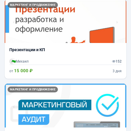
Назад
Впер
МАРКЕТИНГ И ПРОДВИЖЕНИЕ
Презентации и КП
Михаил
152
15 000 ₽
от
3 дня
Назад
Впер
МАРКЕТИНГ И ПРОДВИЖЕНИЕ