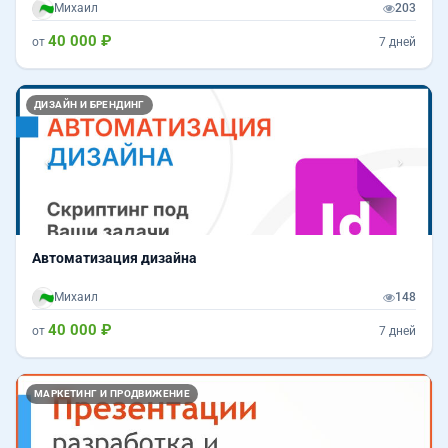
Михаил
203
40 000 ₽
от
7 дней
Назад
Впер
ДИЗАЙН И БРЕНДИНГ
Автоматизация дизайна
Михаил
148
40 000 ₽
от
7 дней
Назад
Впер
МАРКЕТИНГ И ПРОДВИЖЕНИЕ