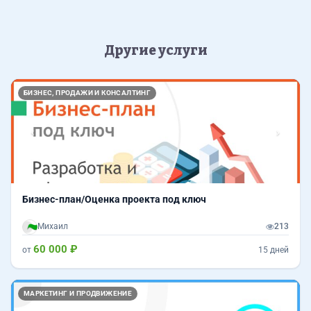
Другие услуги
Назад
Впер
БИЗНЕС, ПРОДАЖИ И КОНСАЛТИНГ
Бизнес-план/Оценка проекта под ключ
Михаил
213
60 000 ₽
от
15 дней
Назад
Впер
МАРКЕТИНГ И ПРОДВИЖЕНИЕ