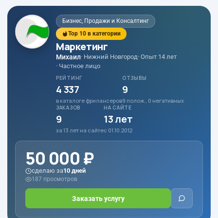
Бизнес, Продажи и Консалтинг
Top 10 в категории
Маркетинг
Михаил
· Нижний Новгород
· Опыт 14 лет
· Частное лицо
РЕЙТИНГ
ОТЗЫВЫ
4 337
9
в каталоге фрилансеров
9 полож., 0 негативных
ЗАКАЗОВ
НА САЙТЕ
9
13 лет
за 13 лет на сайте
с 01.10.2012
50 000 ₽
сделаю за
10 дней
187 просмотров
Заказать услугу