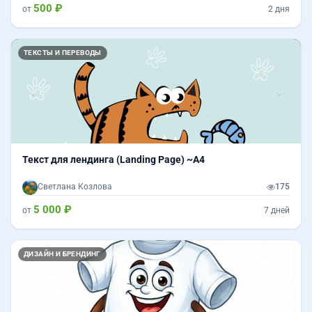
500 ₽
от
2 дня
Назад
Впер
ТЕКСТЫ И ПЕРЕВОДЫ
Текст для лендинга (Landing Page) ~А4
Светлана Козлова
175
5 000 ₽
от
7 дней
ДИЗАЙН И БРЕНДИНГ