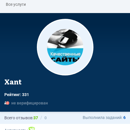
Все услуги
Xant
Рейтинг: 331
не верифицирован
Выполнила заданий:
6
Всего отзывов:
37
0