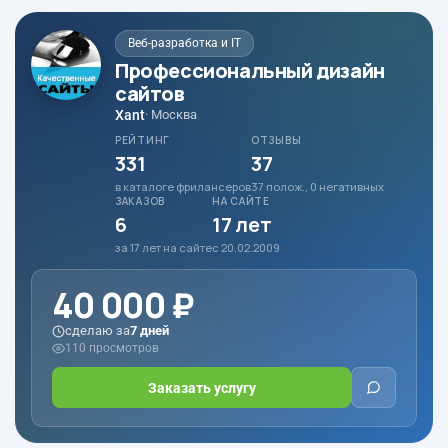
Веб-разработка и IT
Профессиональный дизайн
сайтов
Xant
· Москва
РЕЙТИНГ
ОТЗЫВЫ
331
37
в каталоге фрилансеров
37 полож., 0 негативных
ЗАКАЗОВ
НА САЙТЕ
6
17 лет
за 17 лет на сайте
с 20.02.2009
40 000 ₽
сделаю за
7 дней
110 просмотров
Заказать услугу