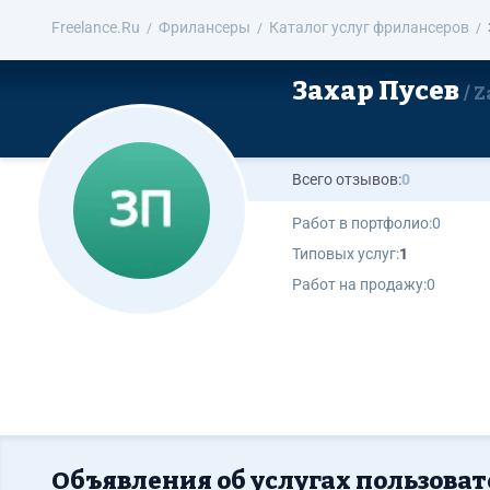
Freelance.Ru
Фрилансеры
Каталог услуг фрилансеров
Захар Пусев
Z
Всего отзывов:
0
Работ в портфолио:
0
Типовых услуг:
1
Работ на продажу:
0
Объявления об услугах пользоват