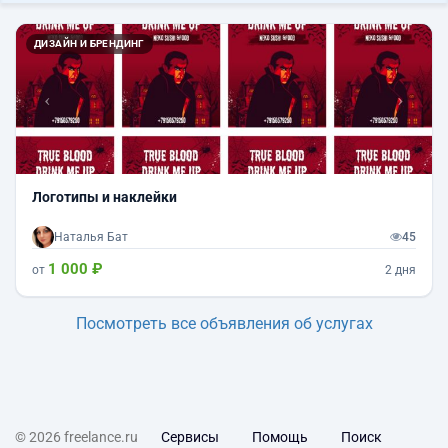
Назад
Впер
ДИЗАЙН И БРЕНДИНГ
Логотипы и наклейки
Наталья Бат
45
1 000 ₽
от
2 дня
Посмотреть все объявления об услугах
© 2026 freelance.ru
Сервисы
Помощь
Поиск