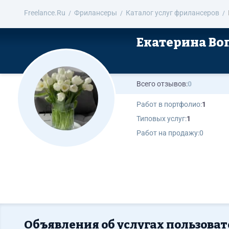
Freelance.Ru
Фрилансеры
Каталог услуг фрилансеров
Екатерина Во
Всего отзывов:
0
Работ в портфолио:
1
Типовых услуг:
1
Работ на продажу:
0
Объявления об услугах пользова