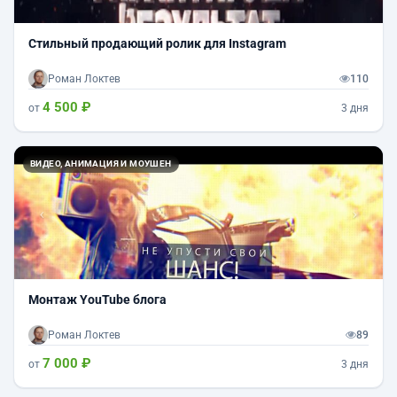
Стильный продающий ролик для Instagram
Роман Локтев
110
4 500 ₽
от
3 дня
Назад
Впер
ВИДЕО, АНИМАЦИЯ И МОУШЕН
Монтаж YouTube блога
Роман Локтев
89
7 000 ₽
от
3 дня