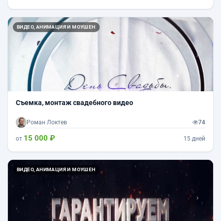
Назад
Впер
ВИДЕО, АНИМАЦИЯ И МОУШЕН
Съемка, монтаж свадебного видео
Роман Локтев
74
15 000 ₽
от
15 дней
Назад
Впер
ВИДЕО, АНИМАЦИЯ И МОУШЕН