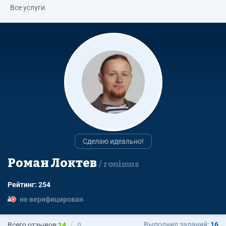
Все услуги
Сделаю идеально!
Роман Локтев
ronimus
Рейтинг: 254
не верифицирован
Выполнил заданий:
16
Всего отзывов:
14
0