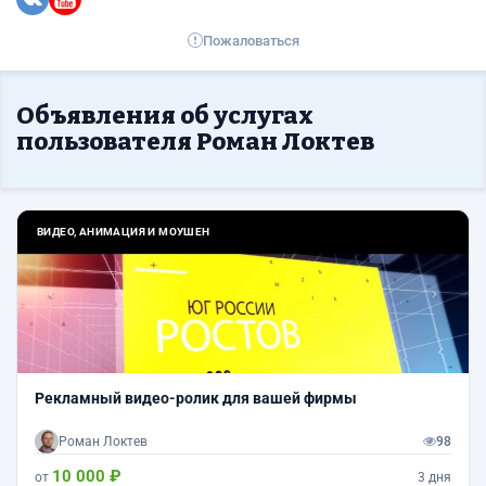
Пожаловаться
Объявления об услугах
пользователя Роман Локтев
Назад
Впер
ВИДЕО, АНИМАЦИЯ И МОУШЕН
Рекламный видео-ролик для вашей фирмы
Роман Локтев
98
10 000 ₽
от
3 дня