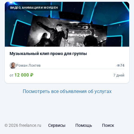
Назад
Впер
ВИДЕО, АНИМАЦИЯ И МОУШЕН
Музыкальный клип промо для группы
Роман Локтев
74
12 000 ₽
от
7 дней
Посмотреть все объявления об услугах
© 2026 freelance.ru
Сервисы
Помощь
Поиск