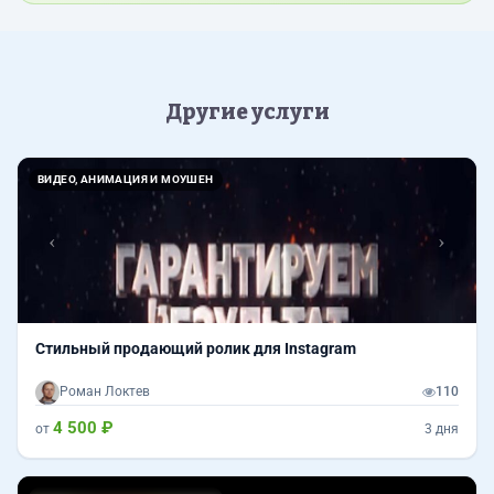
Другие услуги
Назад
Впер
ВИДЕО, АНИМАЦИЯ И МОУШЕН
Стильный продающий ролик для Instagram
Роман Локтев
110
4 500 ₽
от
3 дня
Назад
Впер