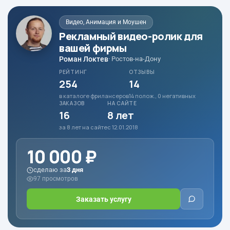
Видео, Анимация и Моушен
Рекламный видео-ролик для
вашей фирмы
Роман Локтев
· Ростов-на-Дону
РЕЙТИНГ
ОТЗЫВЫ
254
14
в каталоге фрилансеров
14 полож., 0 негативных
ЗАКАЗОВ
НА САЙТЕ
16
8 лет
за 8 лет на сайте
с 12.01.2018
10 000 ₽
сделаю за
3 дня
97 просмотров
Заказать услугу