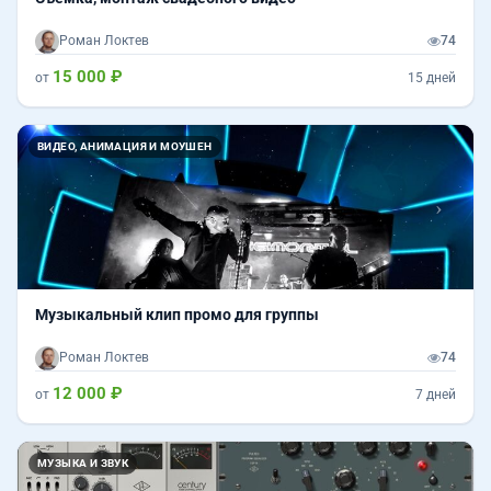
Роман Локтев
74
15 000 ₽
от
15 дней
Назад
Впер
ВИДЕО, АНИМАЦИЯ И МОУШЕН
Музыкальный клип промо для группы
Роман Локтев
74
12 000 ₽
от
7 дней
Назад
Впер
МУЗЫКА И ЗВУК