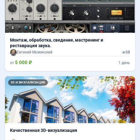
Монтаж, обработка, сведение, мастренинг и
реставрация звука.
Евгений Моженский
58
5 000 ₽
от
1 день
Назад
Впер
3D И ВИЗУАЛИЗАЦИЯ
Качественная 3D-визуализация