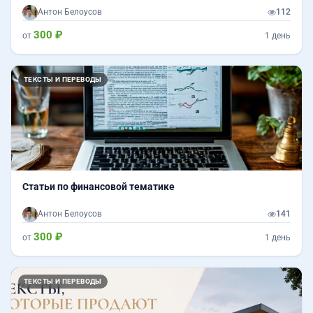
Антон Белоусов
112
300 ₽
от
1 день
ТЕКСТЫ И ПЕРЕВОДЫ
Статьи по финансовой тематике
Антон Белоусов
141
300 ₽
от
1 день
Назад
Впер
ТЕКСТЫ И ПЕРЕВОДЫ