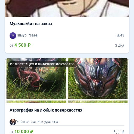
Музыка/бит на заказ
Тимур Рзаев
43
4 500 ₽
от
3 дня
Назад
Впер
ИЛЛЮСТРАЦИЯ И ЦИФРОВОЕ ИСКУССТВО
Аэрография на любых поверхностях
Учётная запись удалена
10 000 ₽
от
5 дней