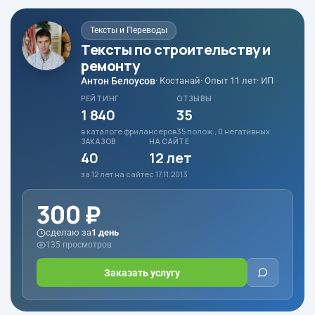
Тексты и Переводы
Тексты по строительству и
ремонту
Антон Белоусов
· Костанай
· Опыт 11 лет
· ИП
РЕЙТИНГ
ОТЗЫВЫ
1 840
35
в каталоге фрилансеров
35 полож., 0 негативных
ЗАКАЗОВ
НА САЙТЕ
40
12 лет
за 12 лет на сайте
с 17.11.2013
300 ₽
сделаю за
1 день
135 просмотров
Заказать услугу