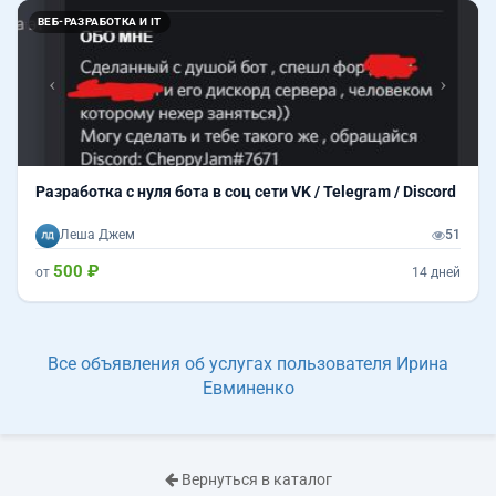
Назад
Впер
ВЕБ-РАЗРАБОТКА И IT
Разработка с нуля бота в соц сети VK / Telegram / Discord
Леша Джем
51
500 ₽
от
14 дней
Все объявления об услугах пользователя Ирина
Евминенко
Вернуться в каталог