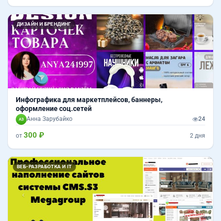
ДИЗАЙН И БРЕНДИНГ
Инфографика для маркетплейсов, баннеры,
оформление соц.сетей
Анна Зарубайко
24
300 ₽
от
2 дня
Назад
Впер
ВЕБ-РАЗРАБОТКА И IT