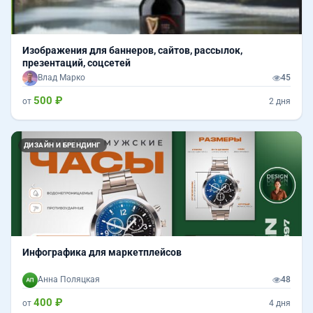
Изображения для баннеров, сайтов, рассылок,
презентаций, соцсетей
Влад Марко
45
500 ₽
от
2 дня
Назад
Впер
ДИЗАЙН И БРЕНДИНГ
Инфографика для маркетплейсов
Анна Поляцкая
48
400 ₽
от
4 дня