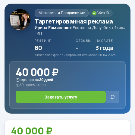
Маркетинг и Продвижение
Сбер ID
Таргетированная реклама
Ирина Евминенко
· Ростов-на-Дону
· Опыт 4 года
· ИП
РЕЙТИНГ
ОТЗЫВЫ
НА САЙТЕ
80
-
3 года
в каталоге фрилансеров
нет отзывов
с 20.04.2023
40 000 ₽
сделаю за
30 дней
69 просмотров
Заказать услугу
40 000 ₽