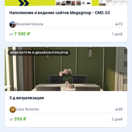
Наполнение и ведение сайтов Megagroup - CMS.S3
Василий Хренов
73
7 500 ₽
от
7 дней
АРХИТЕКТУРА И ДИЗАЙН ИНТЕРЬЕРОВ
3 д визуализация
Liliya Rysienko
38
350 ₽
от
5 дней