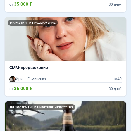
35 000 ₽
от
30 дней
МАРКЕТИНГ И ПРОДВИЖЕНИЕ
СММ-продвижение
Ирина Евминенко
40
35 000 ₽
от
30 дней
Назад
Впер
ИЛЛЮСТРАЦИЯ И ЦИФРОВОЕ ИСКУССТВО