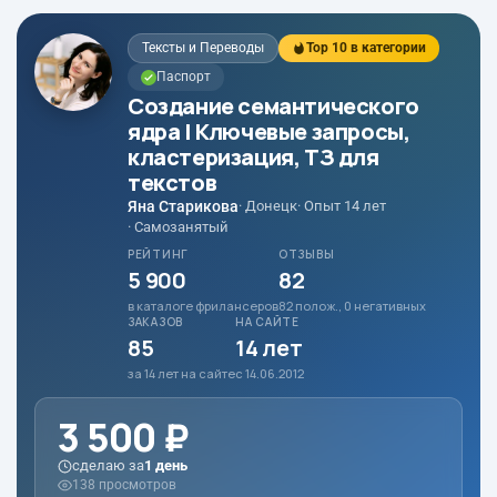
Тексты и Переводы
Top 10 в категории
Паспорт
Создание семантического
ядра | Ключевые запросы,
кластеризация, ТЗ для
текстов
Яна Старикова
· Донецк
· Опыт 14 лет
· Самозанятый
РЕЙТИНГ
ОТЗЫВЫ
5 900
82
в каталоге фрилансеров
82 полож., 0 негативных
ЗАКАЗОВ
НА САЙТЕ
85
14 лет
за 14 лет на сайте
с 14.06.2012
3 500 ₽
сделаю за
1 день
138 просмотров