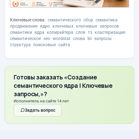
Ключевые слова:
семантического
сбор
семантика
продвижение
ядро
ключевых
ключевые
запросов
семантики
ядра
копирайтера
слов
тз
кластеризация
семантическое
seo
wordstat
слова
lsi
запросы
структура
поисковые
сайта
Готовы заказать «Создание
семантического ядра | Ключевые
запросы,»?
Исполнитель на сайте 14 лет
Задать вопрос