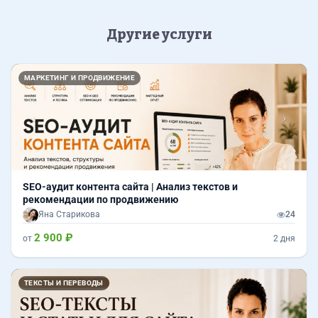
Другие услуги
Назад
Впер
МАРКЕТИНГ И ПРОДВИЖЕНИЕ
SEO-аудит контента сайта | Анализ текстов и
рекомендации по продвижению
Яна Старикова
24
2 900 ₽
от
2 дня
Назад
Впер
ТЕКСТЫ И ПЕРЕВОДЫ