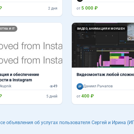
₽
5 000 ₽
2 дня
от
ОТКА И IT
ВИДЕО, АНИМАЦИЯ И МОУШЕН
ация и обеспечение
Видеомонтаж любой сложн
ости в Instagram
Ukupnik
49
Даниил Рычапов
₽
400 ₽
5 дней
от
се объявления об услугах пользователя Сергей и Ирина (И