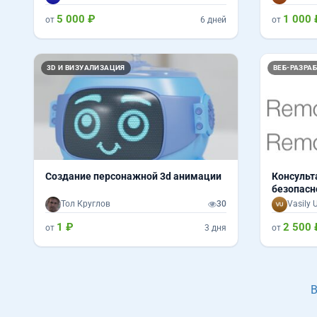
5 000 ₽
1 000 
от
6 дней
от
3D И ВИЗУАЛИЗАЦИЯ
ВЕБ-РАЗРАБ
Создание персонажной 3d анимации
Консульт
безопасн
Тол Круглов
30
Vasily 
1 ₽
2 500 
от
3 дня
от
В