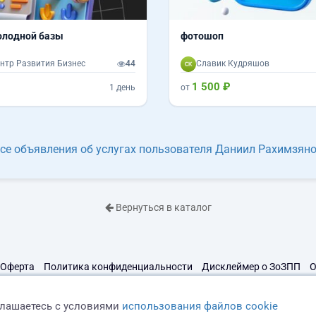
олодной базы
фотошоп
нтр Развития Бизнес
44
Славик Кудряшов
1 500 ₽
1 день
от
се объявления об услугах пользователя Даниил Рахимзян
Вернуться в каталог
Оферта
Политика конфиденциальности
Дисклеймер о ЗоЗПП
О
глашаетесь с условиями
использования файлов cookie