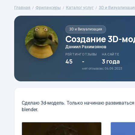
Главная
Фрилансеры
Каталог услуг
3D и Визуализаци
3D и Визуализация
Создание 3D-мо
Даниил Рахимзянов
РЕЙТИНГ
ОТЗЫВЫ
НА САЙТЕ
45
-
3 года
нет отзывов
с 04.06.2023
Сделаю 3d-модель. Только начинаю развиваться 
blender.