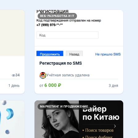
ВЕБ-РАЗРАБОТКА И IT
а
Регистрация по SMS
34
Учётная запись удалена
6 000 ₽
1 день
от
3 дня
Назад
Вперед
МАРКЕТИНГ И ПРОДВИЖЕНИЕ