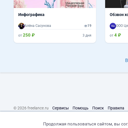
Инфографика
Обзвон х
Алёна Сасунова
19
ООО Це
250 ₽
4 ₽
от
3 дня
от
В
© 2026 freelance.ru
Сервисы
Помощь
Поиск
Правила
Продолжая пользоваться сайтом, вы со