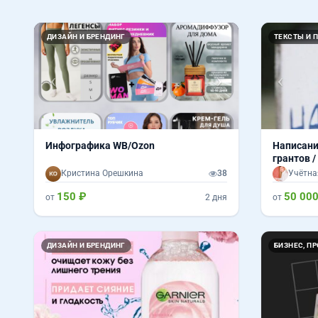
Назад
Вперед
Назад
ДИЗАЙН И БРЕНДИНГ
ТЕКСТЫ И 
Инфографика WB/Ozon
Написани
грантов /
Кристина Орешкина
38
Учётна
150 ₽
50 000
от
2 дня
от
ДИЗАЙН И БРЕНДИНГ
БИЗНЕС, П