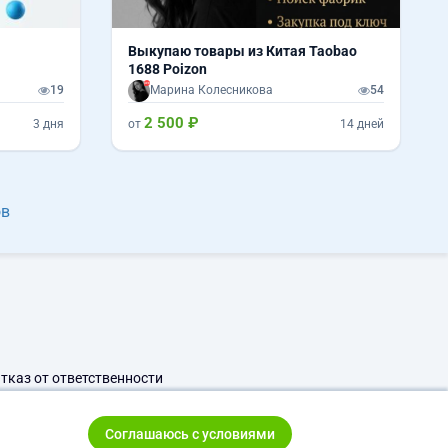
Выкупаю товары из Китая Taobao
1688 Poizon
19
Марина Колесникова
54
2 500 ₽
3 дня
от
14 дней
ов
тказ от ответственности
Соглашаюсь с условиями