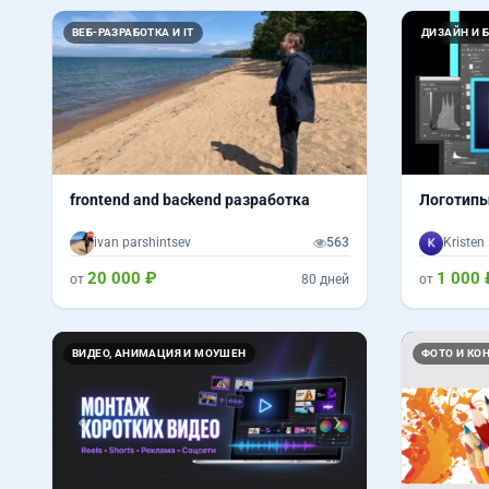
ВЕБ-РАЗРАБОТКА И IT
ДИЗАЙН И 
frontend and backend разработка
Логотипы
ivan parshintsev
563
Kristen 
20 000 ₽
1 000 
от
80 дней
от
Назад
Вперед
Назад
ВИДЕО, АНИМАЦИЯ И МОУШЕН
ФОТО И КО