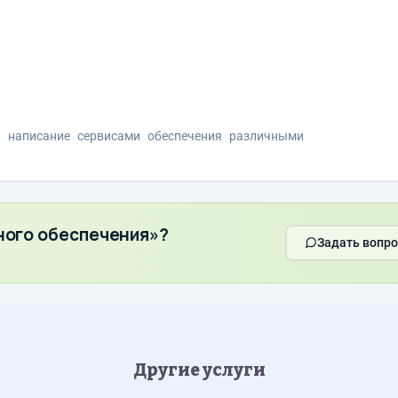
я
написание
сервисами
обеспечения
различными
ного обеспечения»?
Задать вопро
Другие услуги