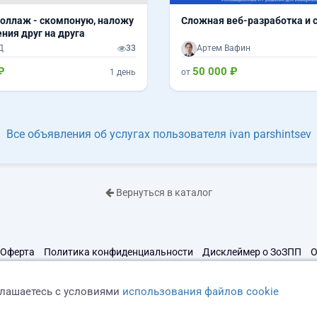
оллаж - скомпоную, наложу
Сложная веб-разработка и 
ния друг на друга
Д
33
Артем Вафин
₽
50 000 ₽
1 день
от
Все объявления об услугах пользователя ivan parshintsev
Вернуться в каталог
Оферта
Политика конфиденциальности
Дисклеймер о ЗоЗПП
О
глашаетесь с условиями
использования файлов cookie