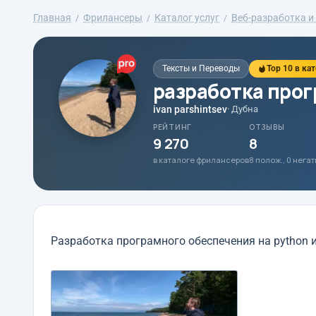
Главная
Фрилансеры
Каталог услуг
Веб-разработка и 
Тексты и Переводы
Top 10 в ка
разработка про
ivan parshintsev
· Дубна
РЕЙТИНГ
ОТЗЫВЫ
9 270
8
в каталоге фрилансеров
8 полож., 0 нега
Разработка програмного обеспечения на python и