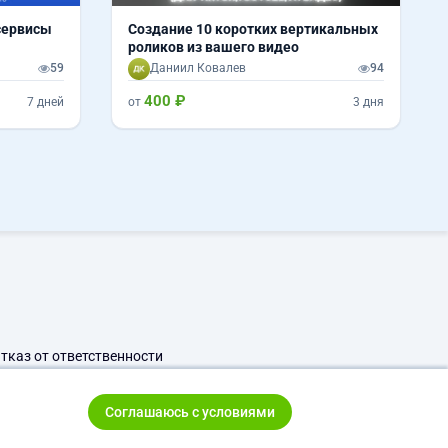
сервисы
Создание 10 коротких вертикальных
роликов из вашего видео
59
Даниил Ковалев
94
400 ₽
7 дней
от
3 дня
тказ от ответственности
Соглашаюсь с условиями