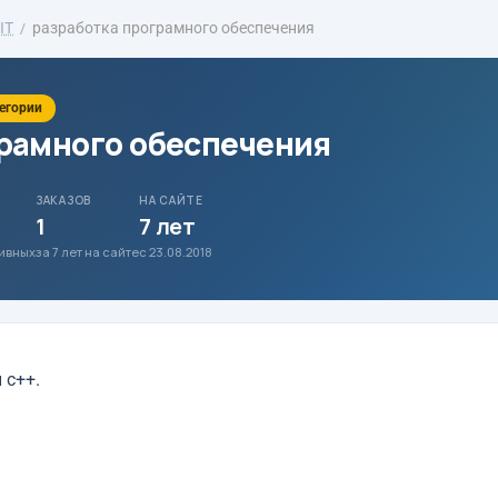
IT
разработка програмного обеспечения
тегории
грамного обеспечения
ЗАКАЗОВ
НА САЙТЕ
1
7 лет
тивных
за 7 лет на сайте
с 23.08.2018
 c++.