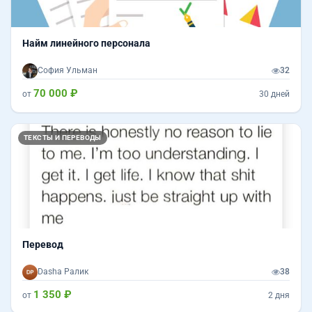
Найм линейного персонала
София Ульман
32
70 000 ₽
от
30 дней
ТЕКСТЫ И ПЕРЕВОДЫ
Перевод
Dasha Ралик
38
1 350 ₽
от
2 дня