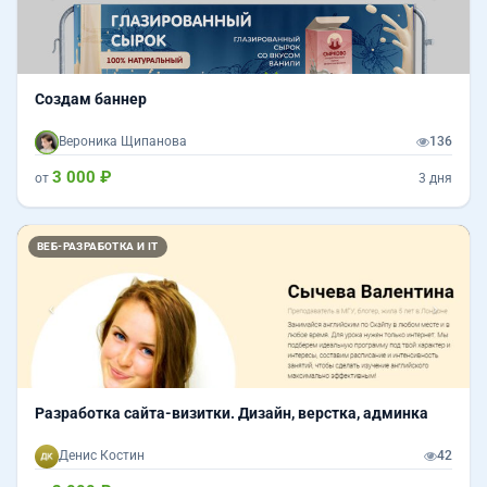
Создам баннер
Вероника Щипанова
136
3 000 ₽
от
3 дня
Назад
Впер
ВЕБ-РАЗРАБОТКА И IT
Разработка сайта-визитки. Дизайн, верстка, админка
Денис Костин
42