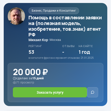
Бизнес, Продажи и Консалтинг
Помощь в составлении заявки
на (полезная модель,
изобретение, тов.знак) атент
РФ
Михаил Кор
· Москва
РЕЙТИНГ
ОТЗЫВЫ
НА САЙТЕ
53
-
1 год
в каталоге фрилансеров
нет отзывов
с 21.01.2025
20 000 ₽
сделаю за
15 дней
71 просмотр
Заказать услугу