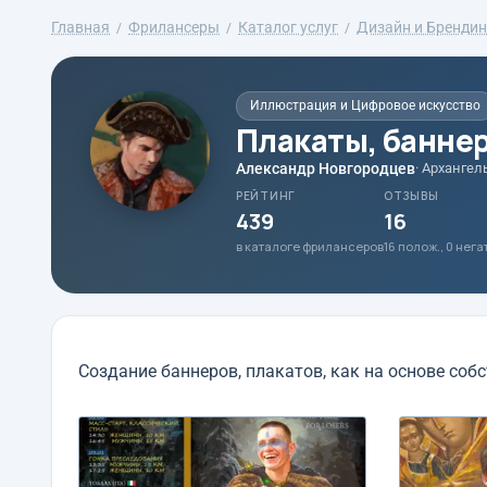
Главная
Фрилансеры
Каталог услуг
Дизайн и Брендин
Иллюстрация и Цифровое искусство
Плакаты, банне
Александр Новгородцев
· Архангел
РЕЙТИНГ
ОТЗЫВЫ
439
16
в каталоге фрилансеров
16 полож., 0 нег
Создание баннеров, плакатов, как на основе соб