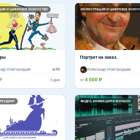
Вперед
Назад
ИЯ И ЦИФРОВОЕ ИСКУССТВО
ИЛЛЮСТРАЦИЯ И ЦИФРОВОЕ ИСКУС
уры
Портрет на заказ.
ндр Новгородцев
90
Александр Новгородцев
₽
4 000 ₽
3 дня
от
Вперед
БРЕНДИНГ
ВИДЕО, АНИМАЦИЯ И МОУШЕН