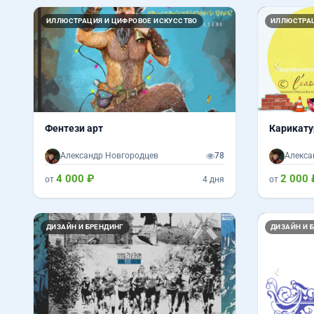
Назад
ИЛЛЮСТРАЦИЯ И ЦИФРОВОЕ ИСКУССТВО
ИЛЛЮСТРАЦ
Фентези арт
Карикат
Александр Новгородцев
78
Алекса
4 000 ₽
2 000 
от
4 дня
от
Назад
ДИЗАЙН И БРЕНДИНГ
ДИЗАЙН И 