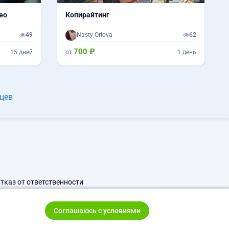
ео
Копирайтинг
49
Nasty Orlova
62
700 ₽
15 дней
от
1 день
дцев
тказ от ответственности
Соглашаюсь с условиями