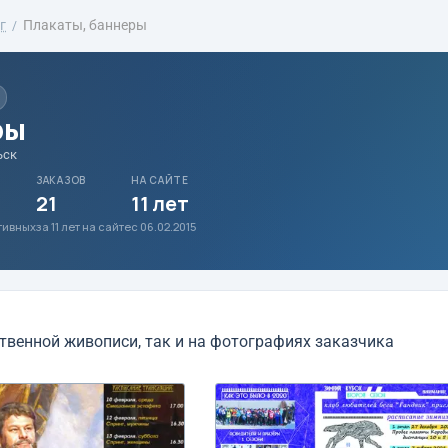
г
Плакаты, баннеры
ры
ьск
ЗАКАЗОВ
НА САЙТЕ
21
11 лет
ативных
за 11 лет на сайте
с 06.02.2015
ственной живописи, так и на фотографиях заказчика