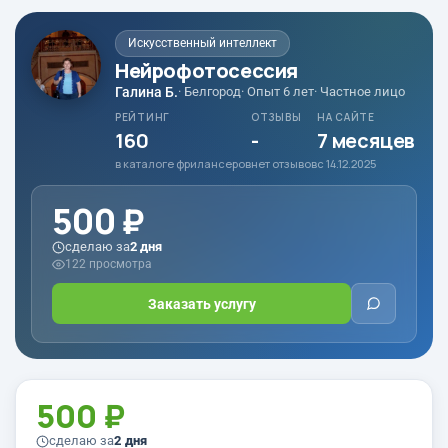
Искусственный интеллект
Нейрофотосессия
Галина Б.
· Белгород
· Опыт 6 лет
· Частное лицо
РЕЙТИНГ
ОТЗЫВЫ
НА САЙТЕ
160
-
7 месяцев
в каталоге фрилансеров
нет отзывов
с 14.12.2025
500 ₽
сделаю за
2 дня
122 просмотра
Заказать услугу
500 ₽
сделаю за
2 дня