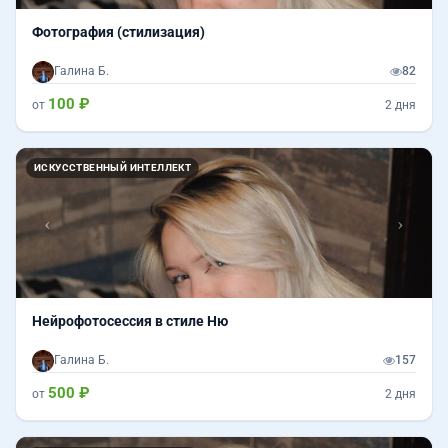
Фотография (стилизация)
Галина Б.
82
100 ₽
от
2 дня
Назад
Впер
ИСКУССТВЕННЫЙ ИНТЕЛЛЕКТ
Нейрофотосессия в стиле Ню
Галина Б.
157
500 ₽
от
2 дня