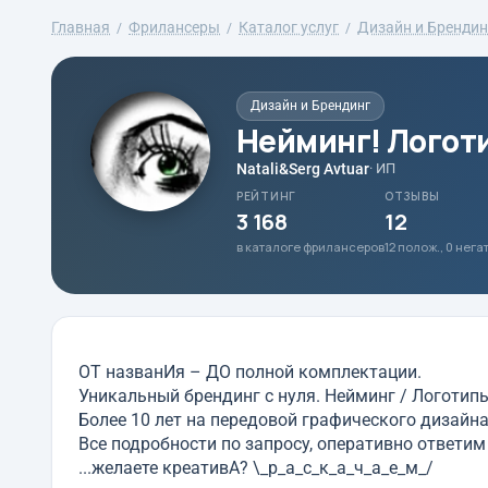
Главная
Фрилансеры
Каталог услуг
Дизайн и Брендин
Дизайн и Брендинг
Нейминг! Логоти
Natali&Serg Avtuar
· ИП
РЕЙТИНГ
ОТЗЫВЫ
3 168
12
в каталоге фрилансеров
12 полож., 0 нег
ОТ названИя – ДО полной комплектации.
Уникальный брендинг с нуля. Нейминг / Логотипы
Более 10 лет на передовой графического дизайна *
Все подробности по запросу, оперативно ответим
...желаете креативА? \_р_а_с_к_а_ч_а_е_м_/