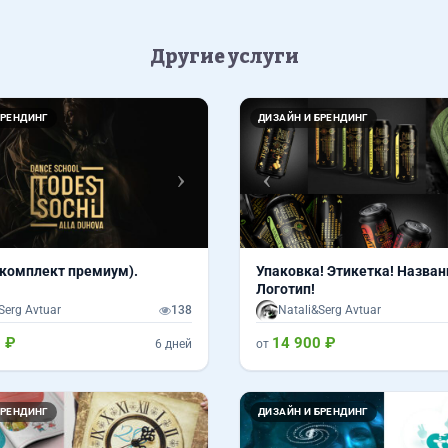
Другие услуги
Вперед
Назад
БРЕНДИНГ
ДИЗАЙН И БРЕНДИНГ
(комплект премиум).
Упаковка! Этикетка! Назван
Логотип!
Serg Avtuar
138
Natali&Serg Avtuar
 ₽
14 900 ₽
6 дней
от
Назад
БРЕНДИНГ
ДИЗАЙН И БРЕНДИНГ