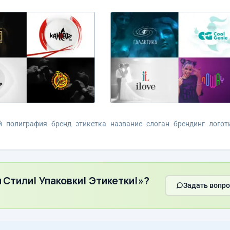
й
полиграфия
бренд
этикетка
название
слоган
брендинг
логот
 Стили! Упаковки! Этикетки!»?
Задать вопро