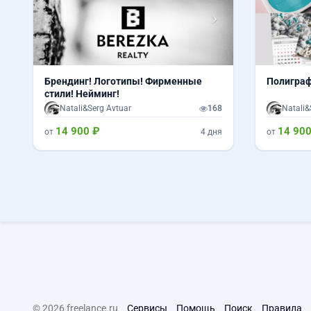
Брендинг! Логотипы! Фирменные
Полиграф
стили! Нейминг!
Natali&Serg Avtuar
168
Natali&
14 900 ₽
14 900
от
4 дня
от
© 2026 freelance.ru
Сервисы
Помощь
Поиск
Правила