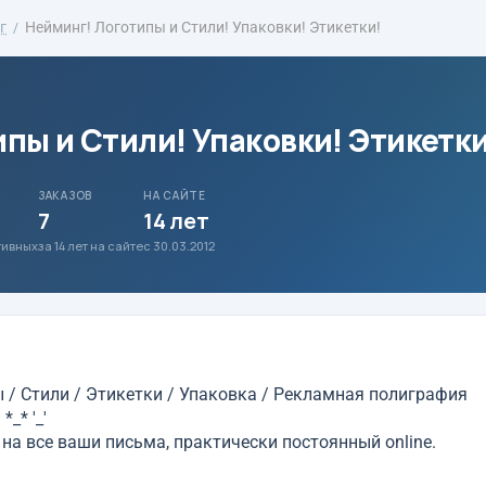
г
Нейминг! Логотипы и Стили! Упаковки! Этикетки!
пы и Стили! Упаковки! Этикетки
ЗАКАЗОВ
НА САЙТЕ
7
14 лет
ативных
за 14 лет на сайте
с 30.03.2012
 / Стили / Этикетки / Упаковка / Рекламная полиграфия
_* '_'
 на все ваши письма, практически постоянный online.