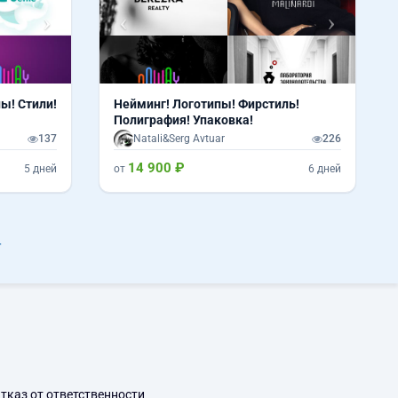
ы! Стили!
Нейминг! Логотипы! Фирстиль!
Полиграфия! Упаковка!
137
Natali&Serg Avtuar
226
14 900 ₽
5 дней
от
6 дней
r
тказ от ответственности