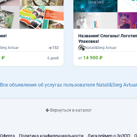
ия!
Названия! Слоганы! Логотип
Упаковка!
Serg Avtuar
152
Natali&Serg Avtuar
 ₽
14 900 ₽
6 дней
от
Все объявления об услугах пользователя Natali&Serg Avtua
Вернуться в каталог
Оферта
Политика конфиденциальности
Дисклеймер о ЗоЗПП
О