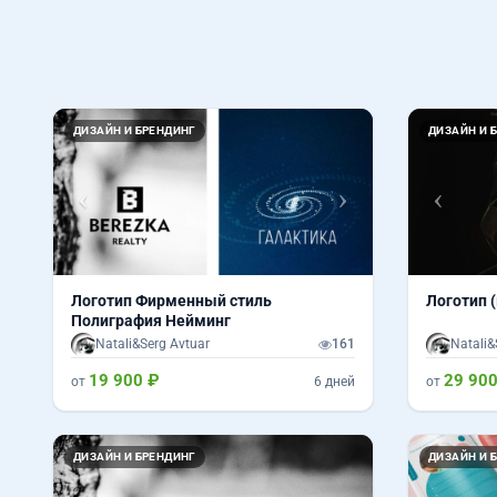
Назад
Вперед
Назад
ДИЗАЙН И БРЕНДИНГ
ДИЗАЙН И 
Логотип Фирменный стиль
Логотип 
Полиграфия Нейминг
Natali&Serg Avtuar
161
Natali&
19 900 ₽
29 900
от
6 дней
от
Назад
Вперед
ДИЗАЙН И БРЕНДИНГ
ДИЗАЙН И 