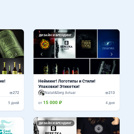
Вперед
Назад
Вперед
ДИЗАЙН И БРЕНДИНГ
ие!
Нейминг! Логотипы и Стили!
Упаковки! Этикетки!
272
Natali&Serg Avtuar
213
15 000 ₽
5 дней
от
4 дня
Вперед
Назад
Вперед
ДИЗАЙН И БРЕНДИНГ