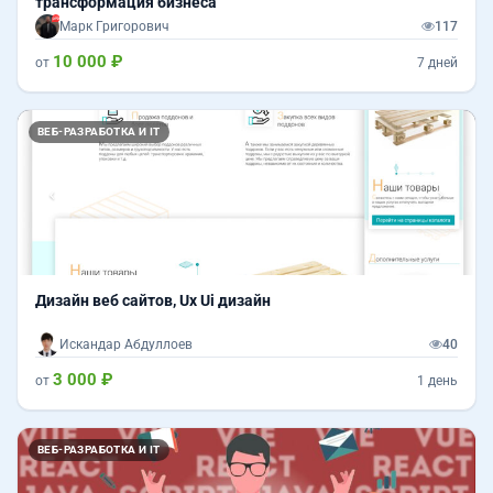
трансформация бизнеса
Марк Григорович
117
10 000 ₽
от
7 дней
Назад
Впер
ВЕБ-РАЗРАБОТКА И IT
Дизайн веб сайтов, Ux Ui дизайн
Искандар Абдуллоев
40
3 000 ₽
от
1 день
ВЕБ-РАЗРАБОТКА И IT