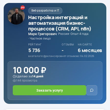
Веб-разработка и IT
Настройка интеграций и
автоматизация бизнес-
процессов (CRM, API, n8n)
Марк Григорович
· Россия
· Опыт 4 года
· Частное лицо
РЕЙТИНГ
ОТЗЫВЫ
НА САЙТЕ
5 736
-
6 месяцев
в каталоге фрилансеров
нет отзывов
с 04.02.2026
10 000 ₽
сделаю за
14 дней
144 просмотра
Заказать услугу