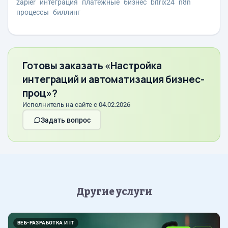
zapier
интеграция
платежные
бизнес
bitrix24
n8n
процессы
биллинг
Готовы заказать «Настройка
интеграций и автоматизация бизнес-
проц»?
Исполнитель на сайте с 04.02.2026
Задать вопрос
Другие услуги
Назад
Впер
ВЕБ-РАЗРАБОТКА И IT