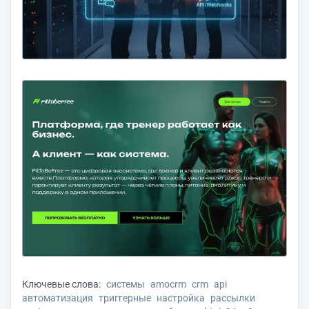
Ключевые слова:
системы
amocrm
crm
api
автоматизация
триггерные
настройка
рассылки