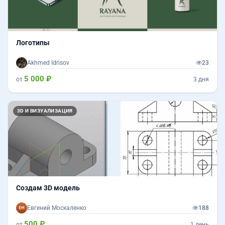
Логотипы
Akhmed Idrisov
23
5 000 ₽
от
3 дня
3D И ВИЗУАЛИЗАЦИЯ
Создам 3D модель
Евгений Москаленко
188
500 ₽
от
1 день