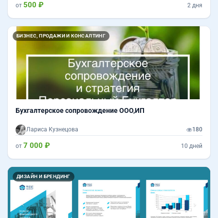
500 ₽
от
2 дня
БИЗНЕС, ПРОДАЖИ И КОНСАЛТИНГ
Бухгалтерское сопровождение ООО,ИП
Лариса Кузнецова
180
7 000 ₽
от
10 дней
Назад
Впер
ДИЗАЙН И БРЕНДИНГ