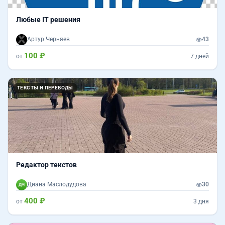
Любые IT решения
Артур Черняев
43
100 ₽
от
7 дней
ТЕКСТЫ И ПЕРЕВОДЫ
Редактор текстов
Диана Маслодудова
30
400 ₽
от
3 дня