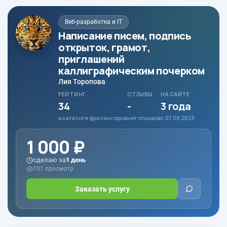
Веб-разработка и IT
Написание писем, подпись
открыток, грамот,
приглашений
каллиграфическим почерком
Лия Торопова
РЕЙТИНГ
ОТЗЫВЫ
НА САЙТЕ
34
-
3 года
в каталоге фрилансеров
нет отзывов
с 07.08.2023
1 000 ₽
сделаю за
1 день
101 просмотр
Заказать услугу