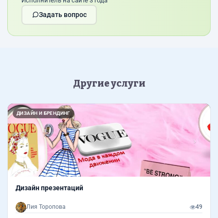
Исполнитель на сайте 3 года
Задать вопрос
Другие услуги
Назад
Впер
ДИЗАЙН И БРЕНДИНГ
Дизайн презентаций
Лия Торопова
49