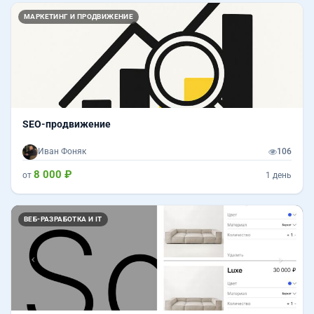
МАРКЕТИНГ И ПРОДВИЖЕНИЕ
SEO-продвижение
Иван Фоняк
106
8 000 ₽
от
1 день
Назад
Впер
ВЕБ-РАЗРАБОТКА И IT