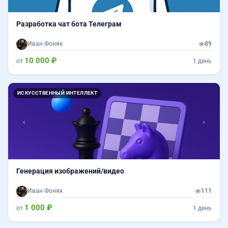
Разработка чат бота Телеграм
Иван Фоняк
89
10 000 ₽
от
1 день
Назад
Впер
ИСКУССТВЕННЫЙ ИНТЕЛЛЕКТ
Генерация изображений/видео
Иван Фоняк
111
1 000 ₽
от
1 день