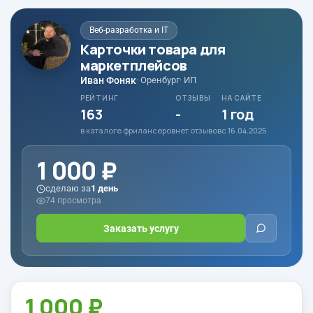
Веб-разработка и IT
Карточки товара для
маркетплейсов
Иван Фоняк
· Оренбург
· ИП
РЕЙТИНГ
ОТЗЫВЫ
НА САЙТЕ
163
-
1 год
в каталоге фрилансеров
нет отзывов
с 16.04.2025
1 000 ₽
сделаю за
1 день
74 просмотра
Заказать услугу
1 000 ₽