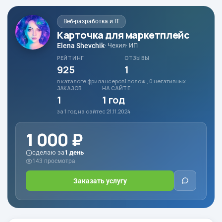
Веб-разработка и IT
Карточка для маркетплейс
Elena Shevchik
· Чехия
· ИП
РЕЙТИНГ
ОТЗЫВЫ
925
1
в каталоге фрилансеров
1 полож., 0 негативных
ЗАКАЗОВ
НА САЙТЕ
1
1 год
за 1 год на сайте
с 21.11.2024
1 000 ₽
сделаю за
1 день
143 просмотра
Заказать услугу