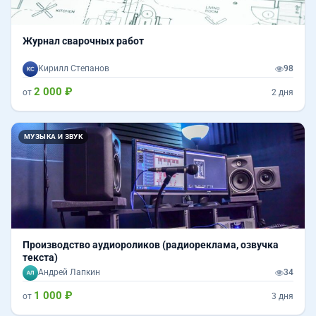
Журнал сварочных работ
Кирилл Степанов
98
2 000 ₽
от
2 дня
МУЗЫКА И ЗВУК
Производство аудиороликов (радиореклама, озвучка
текста)
Андрей Лапкин
34
1 000 ₽
от
3 дня