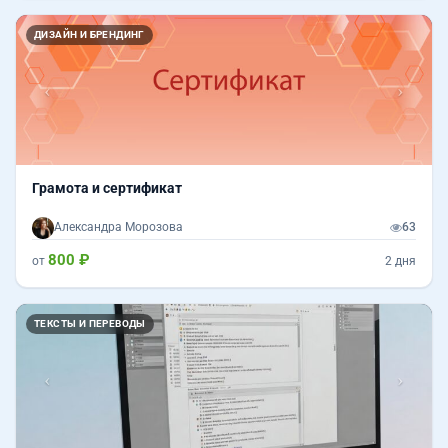
Назад
Впер
ДИЗАЙН И БРЕНДИНГ
Грамота и сертификат
Александра Морозова
63
800 ₽
от
2 дня
Назад
Впер
ТЕКСТЫ И ПЕРЕВОДЫ