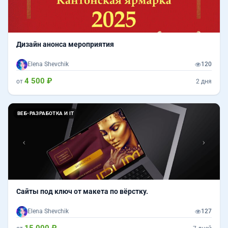
Дизайн анонса мероприятия
Elena Shevchik
120
4 500 ₽
от
2 дня
Назад
Впер
ВЕБ-РАЗРАБОТКА И IT
Сайты под ключ от макета по вёрстку.
Elena Shevchik
127
15 000 ₽