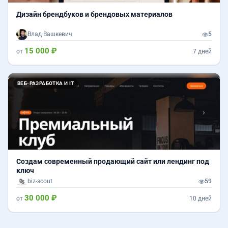
Дизайн брендбуков и брендовых материалов
Влад Вашкевич
5
15 000 ₽
от
7 дней
Назад
Впер
ВЕБ-РАЗРАБОТКА И IT
Создам современный продающий сайт или лендинг под
ключ
biz-scout
59
30 000 ₽
от
10 дней