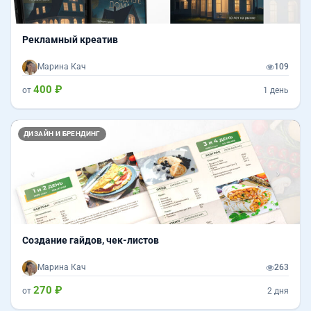
Рекламный креатив
Марина Кач
109
400 ₽
от
1 день
Назад
Впер
ДИЗАЙН И БРЕНДИНГ
Создание гайдов, чек-листов
Марина Кач
263
270 ₽
от
2 дня