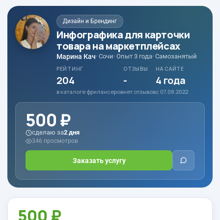
Дизайн и Брендинг
Инфографика для карточки
товара на маркетплейсах
Марина Кач
· Сочи
· Опыт 3 года
· Самозанятый
РЕЙТИНГ
ОТЗЫВЫ
НА САЙТЕ
204
-
4 года
в каталоге фрилансеров
нет отзывов
с 07.08.2022
500 ₽
сделаю за
2 дня
346 просмотров
Заказать услугу
500 ₽