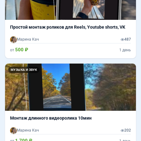
Простой монтаж роликов для Reels, Youtube shorts, VK
Марина Кач
487
500 ₽
от
1 день
МУЗЫКА И ЗВУК
Монтаж длинного видеоролика 10мин
Марина Кач
202
1 700 ₽
от
1 день