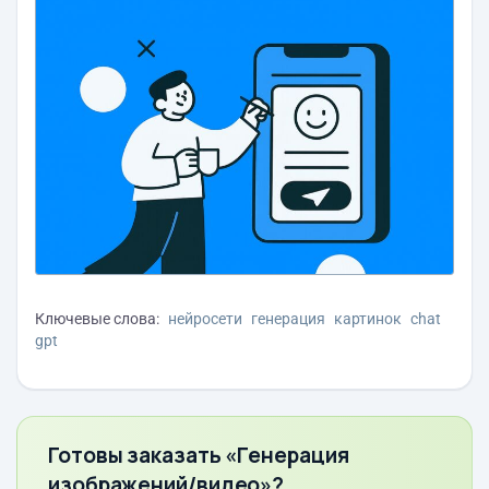
Ключевые слова:
нейросети
генерация
картинок
chat
gpt
Готовы заказать «Генерация
изображений/видео»?