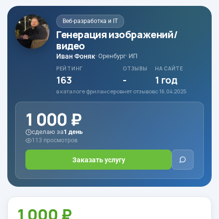
Веб-разработка и IT
Генерация изображений/
видео
Иван Фоняк
· Оренбург
· ИП
РЕЙТИНГ
ОТЗЫВЫ
НА САЙТЕ
163
-
1 год
в каталоге фрилансеров
нет отзывов
с 16.04.2025
1 000 ₽
сделаю за
1 день
113 просмотров
Заказать услугу
1 000 ₽