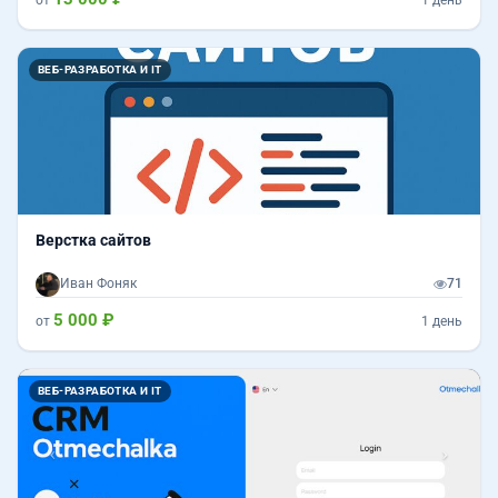
ВЕБ-РАЗРАБОТКА И IT
Верстка сайтов
Иван Фоняк
71
5 000 ₽
от
1 день
Назад
Впер
ВЕБ-РАЗРАБОТКА И IT