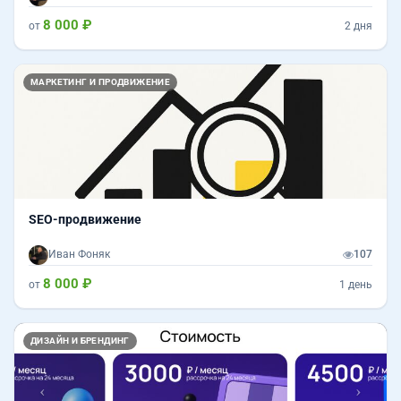
8 000 ₽
от
2 дня
МАРКЕТИНГ И ПРОДВИЖЕНИЕ
SEO-продвижение
Иван Фоняк
107
8 000 ₽
от
1 день
Назад
Впер
ДИЗАЙН И БРЕНДИНГ