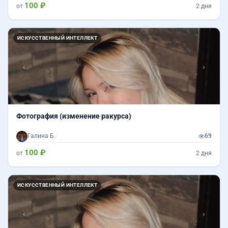
100 ₽
от
2 дня
Назад
Впер
ИСКУССТВЕННЫЙ ИНТЕЛЛЕКТ
Фотография (изменение ракурса)
Галина Б.
69
100 ₽
от
2 дня
Назад
Впер
ИСКУССТВЕННЫЙ ИНТЕЛЛЕКТ