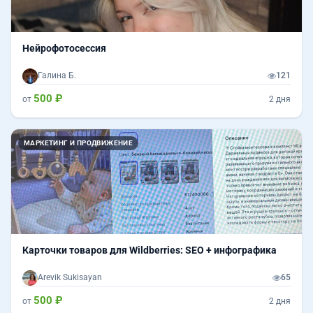
Нейрофотосессия
Галина Б.
121
500 ₽
от
2 дня
МАРКЕТИНГ И ПРОДВИЖЕНИЕ
Карточки товаров для Wildberries: SEO + инфографика
Arevik Sukisayan
65
500 ₽
от
2 дня