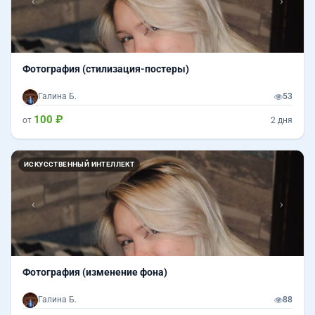
Фотография (стилизация-постеры)
Галина Б.
53
100 ₽
от
2 дня
Назад
Впер
ИСКУССТВЕННЫЙ ИНТЕЛЛЕКТ
Фотография (изменение фона)
Галина Б.
88