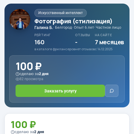
Искусственный интеллект
Фотография (стилизация)
Галина Б.
· Белгород
· Опыт 6 лет
· Частное лицо
РЕЙТИНГ
ОТЗЫВЫ
НА САЙТЕ
160
-
7 месяцев
в каталоге фрилансеров
нет отзывов
с 14.12.2025
100 ₽
сделаю за
2 дня
82 просмотра
Заказать услугу
100 ₽
сделаю за
2 дня