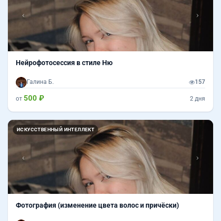
Нейрофотосессия в стиле Ню
Галина Б.
157
500 ₽
от
2 дня
Назад
Впер
ИСКУССТВЕННЫЙ ИНТЕЛЛЕКТ
Фотография (изменение цвета волос и причёски)