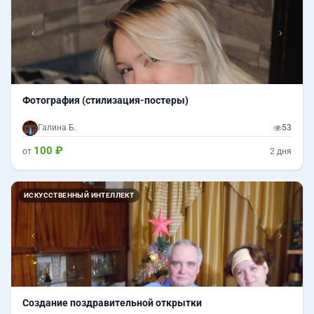
Фотография (стилизация-постеры)
Галина Б.
53
100 ₽
от
2 дня
Назад
Впер
ИСКУССТВЕННЫЙ ИНТЕЛЛЕКТ
Создание поздравительной открытки