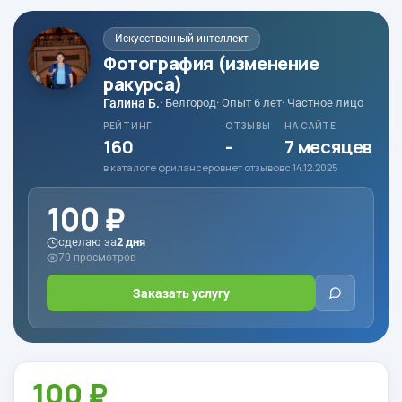
Искусственный интеллект
Фотография (изменение
ракурса)
Галина Б.
· Белгород
· Опыт 6 лет
· Частное лицо
РЕЙТИНГ
ОТЗЫВЫ
НА САЙТЕ
160
-
7 месяцев
в каталоге фрилансеров
нет отзывов
с 14.12.2025
100 ₽
сделаю за
2 дня
70 просмотров
Заказать услугу
100 ₽