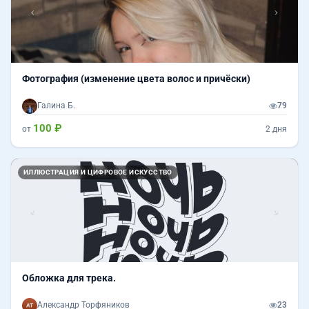
Фотография (изменение цвета волос и причёски)
Галина Б.
79
100 ₽
от
2 дня
Назад
Впер
ИЛЛЮСТРАЦИЯ И ЦИФРОВОЕ ИСКУССТВО
Обложка для трека.
Александр Торфяников
23