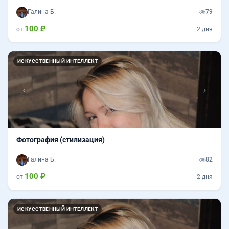
Галина Б.
79
100 ₽
от
2 дня
Назад
Впер
ИСКУССТВЕННЫЙ ИНТЕЛЛЕКТ
Фотография (стилизация)
Галина Б.
82
100 ₽
от
2 дня
Назад
Впер
ИСКУССТВЕННЫЙ ИНТЕЛЛЕКТ