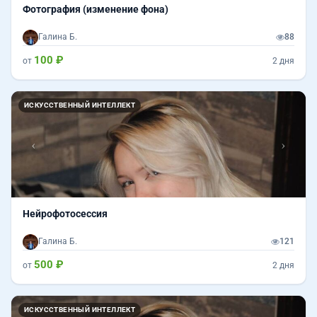
Фотография (изменение фона)
Галина Б.
88
100 ₽
от
2 дня
Назад
Впер
ИСКУССТВЕННЫЙ ИНТЕЛЛЕКТ
Нейрофотосессия
Галина Б.
121
500 ₽
от
2 дня
Назад
Впер
ИСКУССТВЕННЫЙ ИНТЕЛЛЕКТ