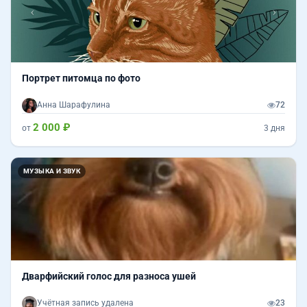
Портрет питомца по фото
Анна Шарафулина
72
2 000 ₽
от
3 дня
МУЗЫКА И ЗВУК
Дварфийский голос для разноса ушей
Учётная запись удалена
23