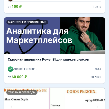
100 ₽
от
1 день
МАРКЕТИНГ И ПРОДВИЖЕНИЕ
Сквозная аналитика Power BI для маркетплейсов
Андрей Foresight
63
60 000 ₽
от
30 дней
Назад
Впер
ТЕКСТЫ И ПЕРЕВОДЫ