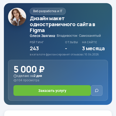
Веб-разработка и IT
Дизайн макет
одностраничного сайта в
Figma
Олеся Звягина
· Владивосток
· Самозанятый
РЕЙТИНГ
ОТЗЫВЫ
НА САЙТЕ
243
-
3 месяца
в каталоге фрилансеров
нет отзывов
с 10.04.2026
5 000 ₽
сделаю за
2 дня
104 просмотра
Заказать услугу