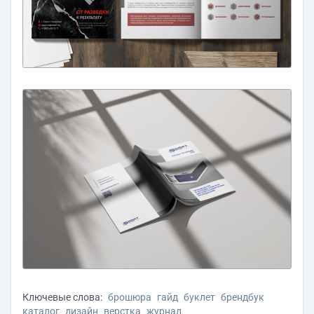
Ключевые слова:
брошюра
гайд
буклет
брендбук
каталог
дизайн
верстка
журнал