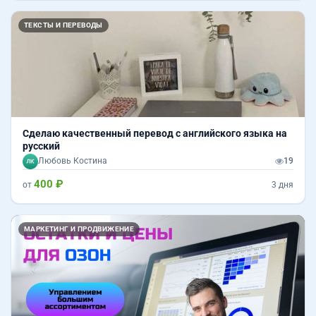
ТЕКСТЫ И ПЕРЕВОДЫ
Сделаю качественный перевод с английского языка на
русский
Любовь Костина
19
400 ₽
от
3 дня
Назад
Впер
МАРКЕТИНГ И ПРОДВИЖЕНИЕ