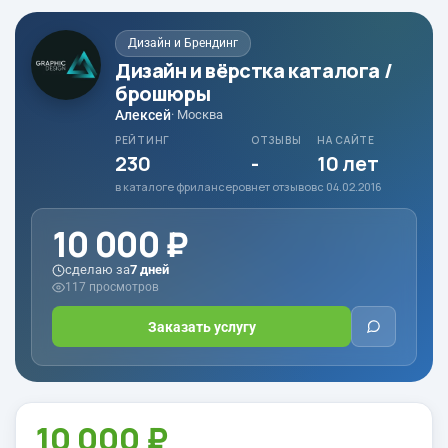
Дизайн и Брендинг
Дизайн и вёрстка каталога /
брошюры
Алексей
· Москва
РЕЙТИНГ
ОТЗЫВЫ
НА САЙТЕ
230
-
10 лет
в каталоге фрилансеров
нет отзывов
с 04.02.2016
10 000 ₽
сделаю за
7 дней
117 просмотров
Заказать услугу
10 000 ₽