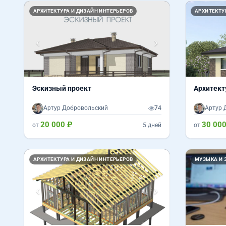
Назад
Вперед
Назад
АРХИТЕКТУРА И ДИЗАЙН ИНТЕРЬЕРОВ
АРХИТЕКТУ
Эскизный проект
Архитект
Артур Добровольский
74
Артур 
20 000 ₽
30 000
от
5 дней
от
Назад
Вперед
АРХИТЕКТУРА И ДИЗАЙН ИНТЕРЬЕРОВ
МУЗЫКА И 