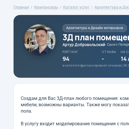
Главная
Фрилансеры
Каталог услуг
Архитектура и Ди
Архитектура и Дизайн интерьеров
3Д план помещен
Артур Добровольский
· Санкт-Петер
РЕЙТИНГ
ОТЗЫВЫ
НА С
94
-
14
в каталоге фрилансеров
нет отзывов
с 28.
Создам для Вас 3Д-план любого помещения: комн
мебели, возможны варианты. Также могу показат
пола.
В услугу входит моделирование помещения с пол