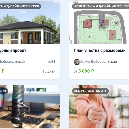
Вперед
Назад
РА И ДИЗАЙН ИНТЕРЬЕРОВ
АРХИТЕКТУРА И ДИЗАЙН ИНТЕРЬЕР
урный проект
План участка с размерами
Добровольский
68
Артур Добровольский
 ₽
5 000 ₽
10 дней
от
ЗВУК
ВЕБ-РАЗРАБОТКА И IT