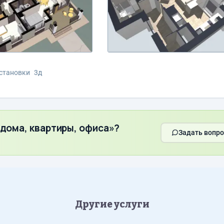
становки
3д
 дома, квартиры, офиса»?
Задать вопро
Другие услуги