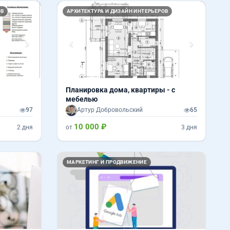
Вперед
Назад
Вперед
ОВ
АРХИТЕКТУРА И ДИЗАЙН ИНТЕРЬЕРОВ
Планировка дома, квартиры - с
мебелью
97
Артур Добровольский
65
10 000 ₽
2 дня
от
3 дня
МАРКЕТИНГ И ПРОДВИЖЕНИЕ