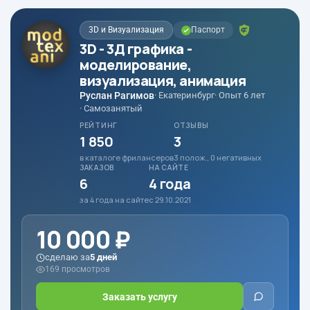
3D и Визуализация
Паспорт
3D - 3Д графика -
моделирование,
визуализация, анимация
Руслан Рагимов
· Екатеринбург
· Опыт 6 лет
· Самозанятый
РЕЙТИНГ
ОТЗЫВЫ
1 850
3
в каталоге фрилансеров
3 полож., 0 негативных
ЗАКАЗОВ
НА САЙТЕ
6
4 года
за 4 года на сайте
с 29.10.2021
10 000 ₽
сделаю за
5 дней
169 просмотров
Заказать услугу