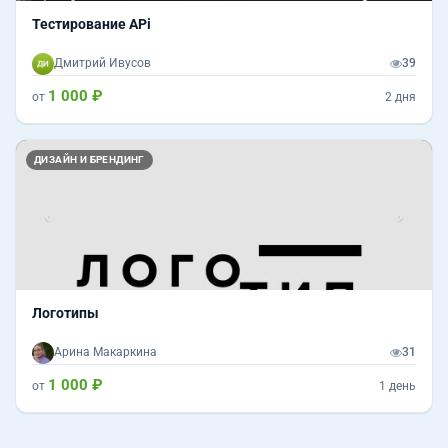
Тестирование APi
Дмитрий Ивусов
39
1 000 ₽
от
2 дня
Назад
Впер
ДИЗАЙН И БРЕНДИНГ
Логотипы
Арина Макаркина
31
1 000 ₽
от
1 день