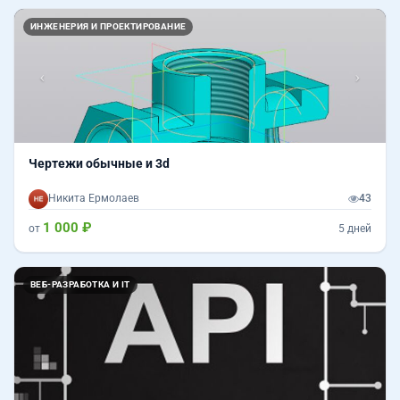
Назад
Впер
ИНЖЕНЕРИЯ И ПРОЕКТИРОВАНИЕ
Чертежи обычные и 3d
Никита Ермолаев
43
1 000 ₽
от
5 дней
ВЕБ-РАЗРАБОТКА И IT