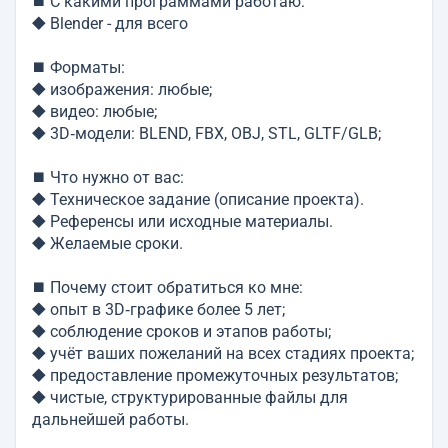
⯀ С какими программами работаю:
⯁ Blender - для всего
⯀ Форматы:
⯁ изображения: любые;
⯁ видео: любые;
⯁ 3D‑модели: BLEND, FBX, OBJ, STL, GLTF/GLB;
⯀ Что нужно от вас:
⯁ Техническое задание (описание проекта).
⯁ Референсы или исходные материалы.
⯁ Желаемые сроки.
⯀ Почему стоит обратиться ко мне:
⯁ опыт в 3D‑графике более 5 лет;
⯁ соблюдение сроков и этапов работы;
⯁ учёт ваших пожеланий на всех стадиях проекта;
⯁ предоставление промежуточных результатов;
⯁ чистые, структурированные файлы для
дальнейшей работы.