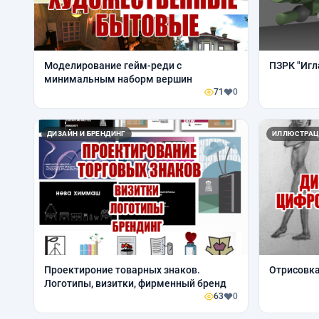
Моделирование гейм-реди с
ПЗРК "Игл
минимальным наборм вершин
71
0
ДИЗАЙН И БРЕНДИНГ
ИЛЛЮСТРАЦ
Проектироние товарных знаков.
Отрисовк
Логотипы, визитки, фирменный бренд
63
0