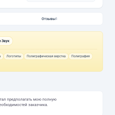
Отзывы
5
 Звук
а
Логотипы
Полиграфическая верстка
Полиграфия
стал предполагать мою полную
еобходимостей заказчика.