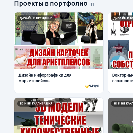
Проекты в портфолио
· 11
ДИЗАЙН И БРЕНДИНГ
ДИЗАЙН И Б
Дизайн инфорграфики для
Векторные и
маркетплейсов
сложности
94
0
3D И ВИЗУАЛИЗАЦИЯ
3D И ВИЗУА