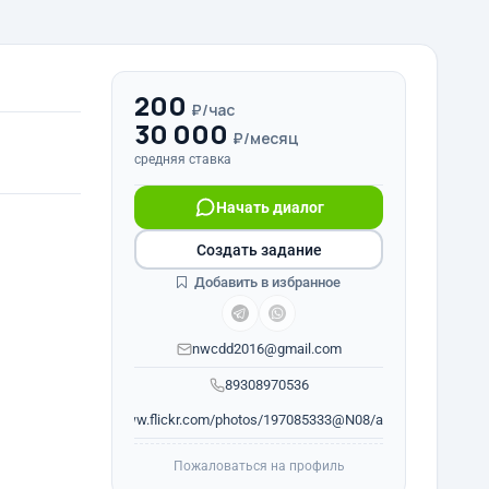
200
₽/час
30 000
₽/месяц
средняя ставка
Начать диалог
Создать задание
Добавить в избранное
nwcdd2016@gmail.com
89308970536
www.flickr.com/photos/197085333@N08/albums
Пожаловаться на профиль