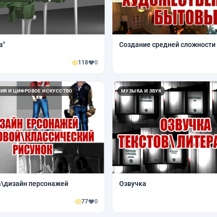
а"
Создание средней сложности
118
0
ИЯ И ЦИФРОВОЕ ИСКУССТВО
МУЗЫКА И ЗВУК
а\дизайн персонажей
Озвучка
77
0