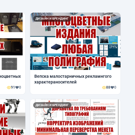
ДИЗАЙН И БРЕНДИНГ
ноцветных
Вепска малостарничных рекламнгого
характераносителей
91
0
88
0
ДИЗАЙН И БРЕНДИНГ