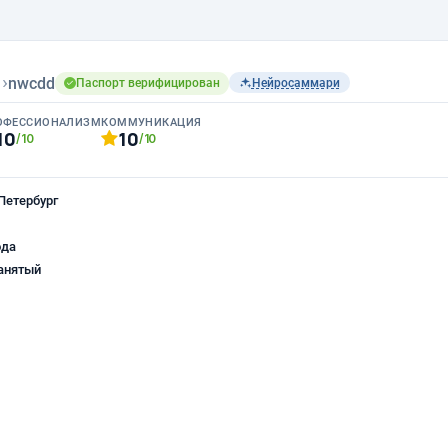
н
›
nwcdd
Паспорт верифицирован
Нейросаммари
ОФЕССИОНАЛИЗМ
КОММУНИКАЦИЯ
10
10
/10
/10
Петербург
ода
анятый