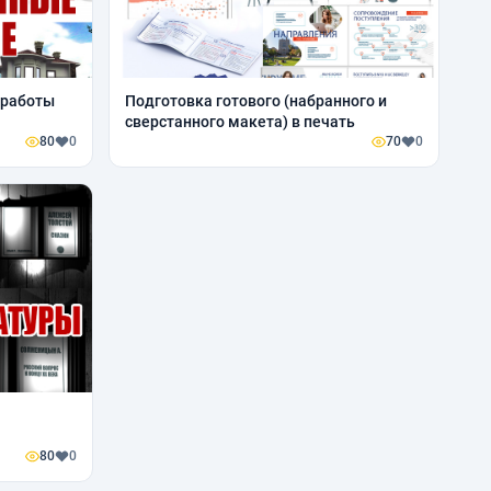
 работы
Подготовка готового (набранного и
сверстанного макета) в печать
80
0
70
0
80
0