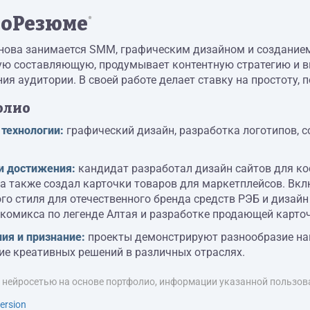
оРезюме
*
нова занимается SMM, графическим дизайном и созданием
ую составляющую, продумывает контентную стратегию и 
ия аудитории. В своей работе делает ставку на простоту, 
олио
 технологии:
графический дизайн, разработка логотипов, с
и достижения:
кандидат разработал дизайн сайтов для ко
 а также создал карточки товаров для маркетплейсов. Вкл
о стиля для отечественного бренда средств РЭБ и дизайн
комикса по легенде Алтая и разработке продающей карточ
ия и признание:
проекты демонстрируют разнообразие на
ие креативных решений в различных отраслях.
я нейросетью на основе портфолио, информации указанной пользова
ersion