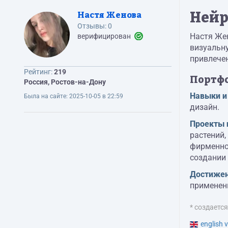
Нейр
Настя Женова
Отзывы:
0
Настя Же
верифицирован
визуальн
привлечен
Рейтинг:
219
Портф
Россия, Ростов-на-Дону
Навыки и
Была на сайте:
2025-10-05 в 22:59
дизайн.
Проекты 
растений,
фирменног
создании 
Достижен
применен
* создаетс
english v