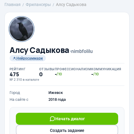
Главная
Фрилансеры
Алсу Садыкова
Алсу Садыкова
›
nimbfolilu
Нейросаммари
РЕЙТИНГ
ОТЗЫВЫ
ПРОФЕССИОНАЛИЗМ
КОММУНИКАЦИЯ
475
0
-
-
/10
/10
№ 2 310 в каталоге
Город
Ижевск
На сайте с
2018 года
Начать диалог
Создать задание