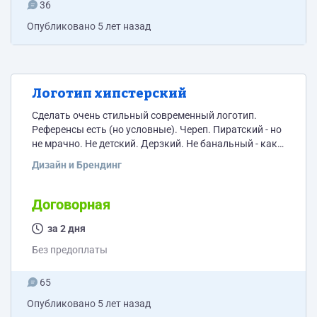
36
Опубликовано
5 лет назад
Логотип хипстерский
Сделать очень стильный современный логотип.
Референсы есть (но условные). Череп. Пиратский - но
не мрачно. Не детский. Дерзкий. Не банальный - как
везде делают. Очень лаконичный. Сердце
Дизайн и Брендинг
соблазнение страсть - должны отслеживаться -
главной темы. Не должно быть темы смерти - кровь и
т.д. кроме черепа. Для личного бренда. Можно в
Договорная
современной технике. Техника можно Глитч арт, или .
за 2 дня
Без предоплаты
65
Опубликовано
5 лет назад