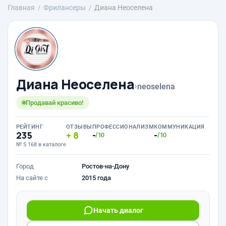
Главная
Фрилансеры
Диана Неоселена
Диана Неоселена
›
neoselena
Продавай красиво!
РЕЙТИНГ
ОТЗЫВЫ
ПРОФЕССИОНАЛИЗМ
КОММУНИКАЦИЯ
235
8
-
-
/10
/10
№ 5 168 в каталоге
Город
Ростов-на-Дону
На сайте с
2015 года
Начать диалог