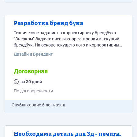
Разработка бренд бука
Техническое задание на корректировку брендбука
“Энерком” Задача: внести корректировки в текущий
брендбук. На основе текущего лого и корпоративных
цветов необходимо: Внести корректировки в файл
Дизайн и Брендинг
логотипа (в текущем файле ошибка - неверное
расположение дескриптора относительно названия
компании. Дескриптор должен совпадать с буквой n)
Договорная
Создать макеты дизайна для следующих носителей:
папка для документов, формат А4 (вертикальная)
за 30 дней
бланк письма А4 + шрифт/расположение и
По договоренности
выравнивание текста визитка ручка...
Опубликовано
6 лет назад
Необходима деталь для 3д - печати.