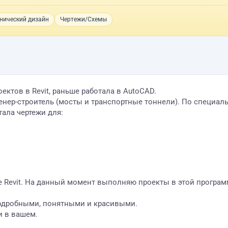
нический дизайн
Чертежи/Схемы
ктов в Revit, раньше работала в AutoCAD.
р-строитель (мосты и транспортные тоннели). По специально
тала чертежи для:
ме Revit. На данный момент выполняю проекты в этой програ
одробными, понятными и красивыми.
и в вашем.