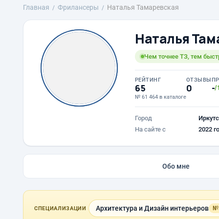
Главная
Фрилансеры
Наталья Тамаревская
Наталья Там
Чем точнее ТЗ, тем быс
РЕЙТИНГ
ОТЗЫВЫ
П
65
0
-
/
№ 61 464 в каталоге
Город
Иркутс
На сайте с
2022 г
Обо мне
Архитектура и Дизайн интерьеров
№
СПЕЦИАЛИЗАЦИИ