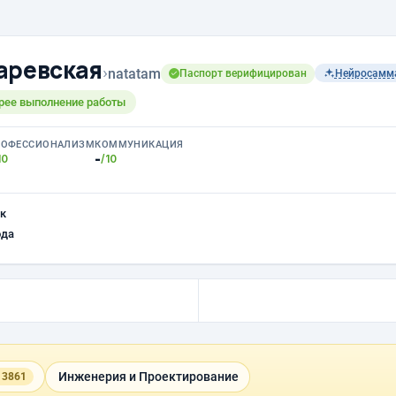
аревская
›
natatam
Паспорт верифицирован
Нейросамм
трее выполнение работы
РОФЕССИОНАЛИЗМ
КОММУНИКАЦИЯ
-
10
/10
к
ода
Инженерия и Проектирование
 3861