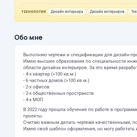
Дизайн интерьера
Дизайн интерьеров
Тех
ТЕХНОЛОГИИ
Обо мне
Выполняю чертежи и спецификации для дизайн-прое
Имею высшее образование по специальности инжене
области дизайна интерьеров. За это время разрабо
- 4-х квартир (>100 кв.м.)
- 6 частных домов (>100 кв.м.)
- 2-х офисов
- 2-х общественных пространств
- 4-х МОП
В 2022 году прошла обучение по работе в програм
проекты.
Считаю важным делать чертежи качественными, п
Имею свой шаблон оформления, но могу работать 