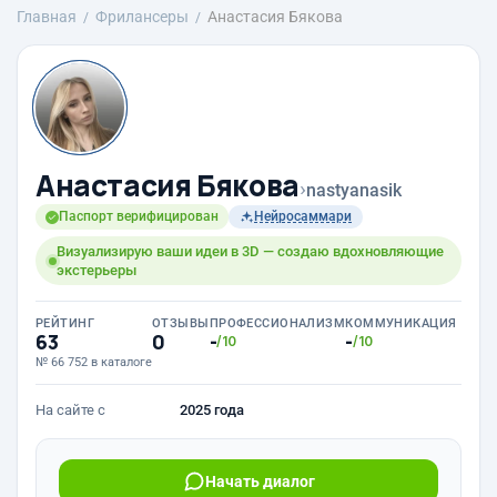
Главная
Фрилансеры
Анастасия Бякова
Анастасия Бякова
›
nastyanasik
Паспорт верифицирован
Нейросаммари
Визуализирую ваши идеи в 3D — создаю вдохновляющие
экстерьеры
РЕЙТИНГ
ОТЗЫВЫ
ПРОФЕССИОНАЛИЗМ
КОММУНИКАЦИЯ
63
0
-
-
/10
/10
№ 66 752 в каталоге
На сайте с
2025 года
Начать диалог