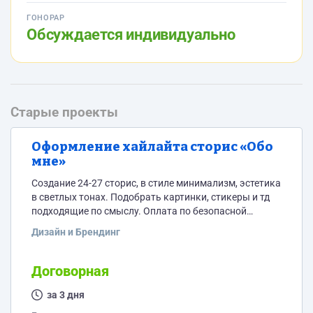
ГОНОРАР
Обсуждается индивидуально
Старые проекты
Оформление хайлайта сторис «Обо
мне»
Создание 24-27 сторис, в стиле минимализм, эстетика
в светлых тонах. Подобрать картинки, стикеры и тд
подходящие по смыслу. Оплата по безопасной
сделке. Работа согласовывается после пробной
Дизайн и Брендинг
сторис, которая оплачивается, если она соотвествует
тз и референсам после работы. Предоплату не
посылаю.
Договорная
за 3 дня