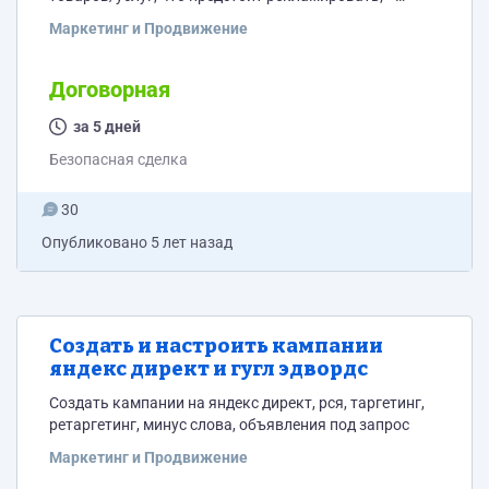
Составление ключевых фраз и подбор к ним
Маркетинг и Продвижение
синонимов по всем услугам прайса и геоположению (
метро ближайшие, район, коттеджные поселки в
радиусе 5-7 км) и их комбинации, чтобы как можно
Договорная
шире охватить интересы целевой аудитории; + Сбор
полного шлейфа ключевых фраз с помощью
за 5 дней
KeyCollector и KeywordTool; +...
Безопасная сделка
30
Опубликовано
5 лет назад
Создать и настроить кампании
яндекс директ и гугл эдвордс
Создать кампании на яндекс директ, рся, таргетинг,
ретаргетинг, минус слова, объявления под запрос
Маркетинг и Продвижение