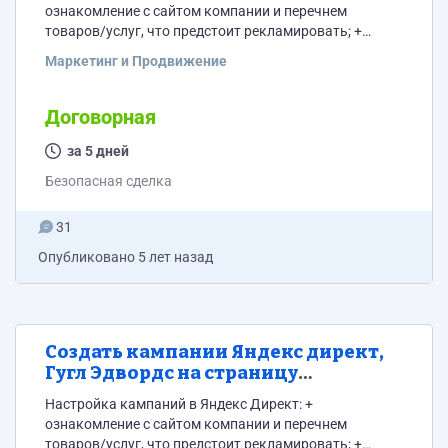
ознакомление с сайтом компании и перечнем
товаров/услуг, что предстоит рекламировать; +
Составление всех возможных ключевых фраз и
Маркетинг и Продвижение
подбор к ним синонимов по всем услугам прайса и
геоположению ( метро ближайшие, район,
коттеджные поселки в радиусе 5-7 км) и их
Договорная
комбинации, чтобы как можно шире охватить
интересы целевой аудитории; + Сбор полного шлейфа
за 5 дней
ключевых фраз с помощью KeyCollector и...
Безопасная сделка
31
Опубликовано
5 лет назад
Создать кампании Яндекс директ,
Гугл Эдвордс на страницу
барбершопа на сайте oldboy
Настройка кампаний в Яндекс Директ: +
ознакомление с сайтом компании и перечнем
товаров/услуг, что предстоит рекламировать; +