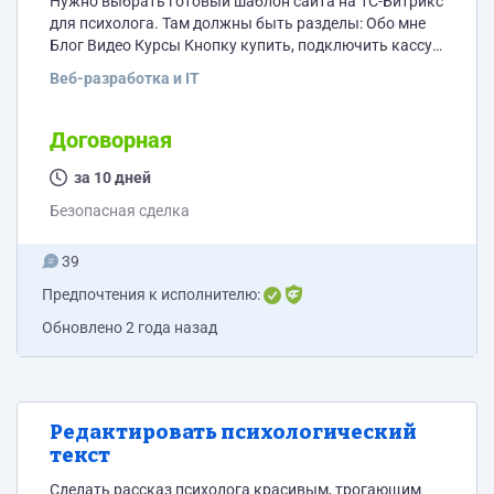
Нужно выбрать готовый шаблон сайта на 1С-Битрикс
для психолога. Там должны быть разделы: Обо мне
Блог Видео Курсы Кнопку купить, подключить кассу.
Для текстов общая страница и каждый открывается
Веб-разработка и IT
на своей. Для видео тоже самое, общая страница
списком и каждое видео открывается на своей
странице. Разместить логотип. Поменять цвет.
Договорная
Чтобы там слайды(фото можно было менять) С
курсами тоже самое, одна страница со всеми
за 10 дней
курсами...
Безопасная сделка
39
Предпочтения к исполнителю:
Обновлено
2 года назад
Редактировать психологический
текст
Сделать рассказ психолога красивым, трогающим