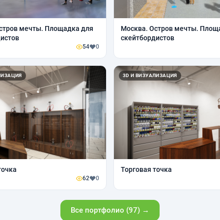
стров мечты. Площадка для
Москва. Остров мечты. Площ
дистов
скейтбордистов
54
0
ЛИЗАЦИЯ
3D И ВИЗУАЛИЗАЦИЯ
точка
Торговая точка
62
0
Все портфолио (97) →