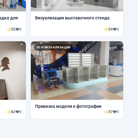
адка для
Визуализация выставочного стенда
52
0
54
0
3D И ВИЗУАЛИЗАЦИЯ
Привязка модели к фотографии
62
0
57
0