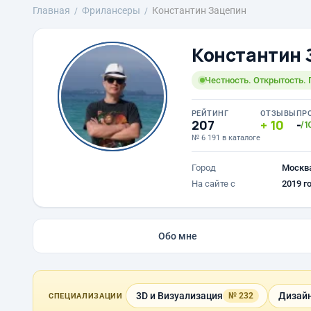
Главная
Фрилансеры
Константин Зацепин
Константин 
Честность. Открытость. 
РЕЙТИНГ
ОТЗЫВЫ
ПР
207
10
-
/1
№ 6 191 в каталоге
Город
Москв
На сайте с
2019 г
Обо мне
3D и Визуализация
Дизайн
№ 232
СПЕЦИАЛИЗАЦИИ