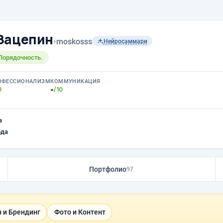
Зацепин
›
moskosss
Нейросаммари
Порядочность.
ОФЕССИОНАЛИЗМ
КОММУНИКАЦИЯ
-
0
/10
а
ода
Портфолио
97
 и Брендинг
Фото и Контент