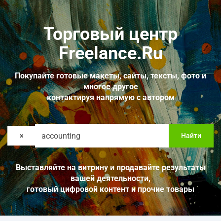
Торговый центр
Freelance.Ru
Покупайте готовые макеты, сайты, тексты, фото и
многое другое
контактируя напрямую с автором
×
Найти
Выставляйте на витрину и продавайте результаты
вашей деятельности,
готовый цифровой контент и прочие товары