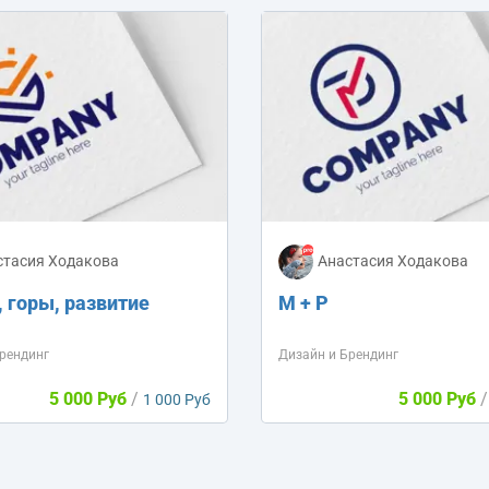
стасия Ходакова
Анастасия Ходакова
 горы, развитие
M + P
рендинг
Дизайн и Брендинг
5 000 Руб
/
5 000 Руб
/
1 000 Руб