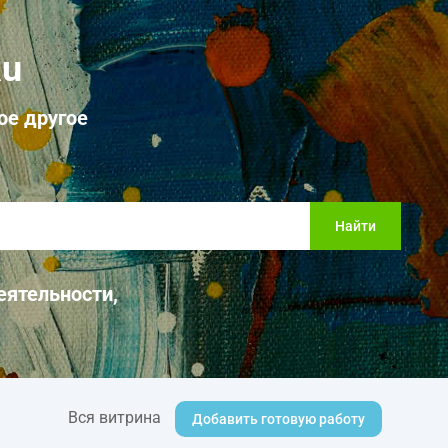
Ru
ое другое
Найти
еятельности,
Вся витрина
Добавить готовую работу