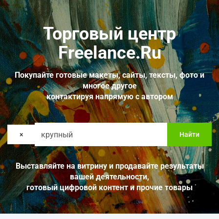
Торговый центр
Freelance.Ru
Покупайте готовые макеты, сайты, тексты, фото и
многое другое
контактируя напрямую с автором
×
Найти
Выставляйте на витрину и продавайте результаты
вашей деятельности,
готовый цифровой контент и прочие товары