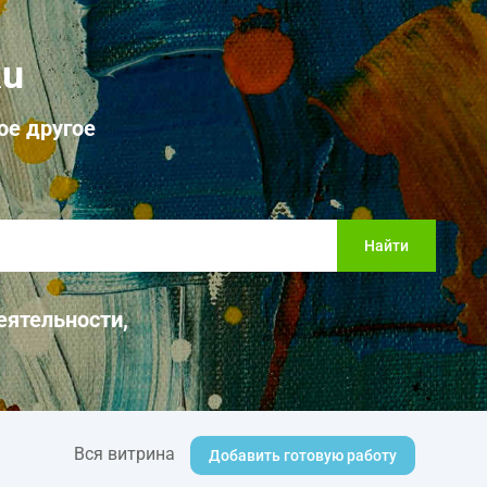
Ru
ое другое
Найти
еятельности,
Вся витрина
Добавить готовую работу