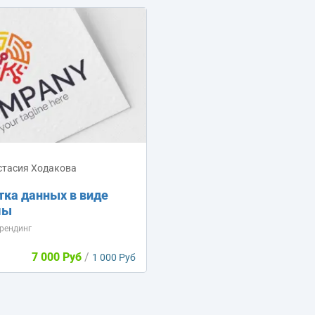
стасия Ходакова
тка данных в виде
мы
рендинг
7 000 Руб
/
1 000 Руб