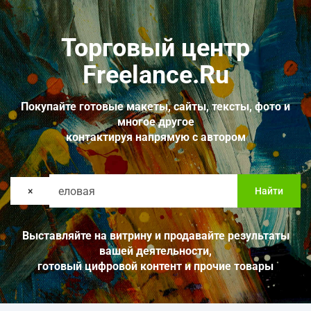
Торговый центр
Freelance.Ru
Покупайте готовые макеты, сайты, тексты, фото и
многое другое
контактируя напрямую с автором
×
Найти
Выставляйте на витрину и продавайте результаты
вашей деятельности,
готовый цифровой контент и прочие товары